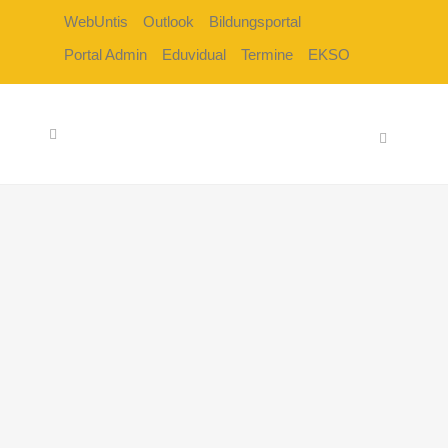
WebUntis
Outlook
Bildungsportal
Portal Admin
Eduvidual
Termine
EKSO
ERASMUS+ PROJEKT
MIT JESI BEI ANCONA
Im Rahmen eines Erasmus+
Projekts durften wir, die 5aew,
vergangene Woche eine
Schule mit 17-jährigen
Schüler:innen aus Jesi bei
Ancona willkommen heißen....
22 Dezember, 2025