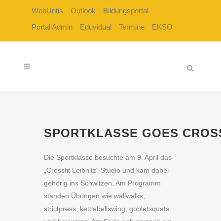
WebUntis
Outlook
Bildungsportal
Portal Admin
Eduvidual
Termine
EKSO
SPORTKLASSE GOES CROSS
Die Sportklasse besuchte am 9. April das
„Crossfit Leibnitz“ Studio und kam dabei
gehörig ins Schwitzen. Am Programm
standen Übungen wie wallwalks,
strictpress, kettlebellswing, gobletsquats