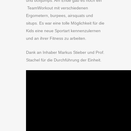
und boxjumps. Am Ende gab es noch ein
TeamWorkout mit verschiedenen
Ergometern, burpees, airsquats und
situps. Es war eine tolle Möglichkeit für die
Kids eine neue Sportart kennenzulernen
und an ihrer Fitness zu arbeiten.
Dank an Inhaber Markus Stieber und Prof.
Stachel für die Durchführung der Einheit.