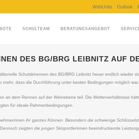
WebUntis
Outlook
BOTE
SCHULTEAM
BERATUNGSANGEBOT
SERVIC
NEN DES BG/BRG LEIBNITZ AUF D
itionelle Schulskirennen des BG/BRG Leibnitz heuer endlich wieder sta
mso mehr, dass die Durchführung unter besten Bedingungen möglich war
 an dem Rennen auf der Weinebene teil. Die Wetterverhältnisse hätte
rgten für ideale Rahmenbedingungen.
lnehmer
innen ihr ganzes Können. Besonders die schwierige Schlüsselste
 Dennoch zeigten die jungen Skisportler
innen beeindruckende Leistungen