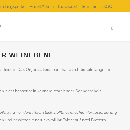
Bildungsportal
Portal Admin
Eduvidual
Termine
EKSO
E
ER WEINEBENE
ttfinden. Das Organisationsteam hatte sich bereits lange im
.
n nicht besser sein können: strahlender Sonnenschein,
lle kurz vor dem Flachstück stellte eine echte Herausforderung
 und bewiesen eindrucksvoll ihr Talent auf zwei Brettern.