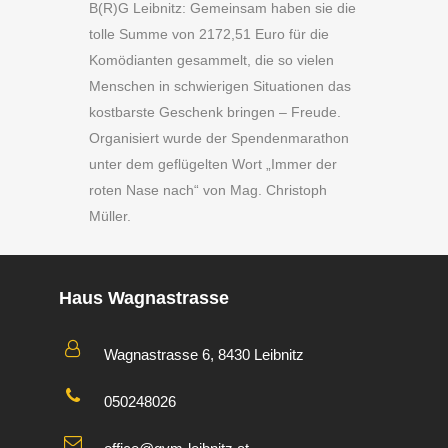
B(R)G Leibnitz: Gemeinsam haben sie die
tolle Summe von 2172,51 Euro für die
Komödianten gesammelt, die so vielen
Menschen in schwierigen Situationen das
kostbarste Geschenk bringen – Freude.
Organisiert wurde der Spendenmarathon
unter dem geflügelten Wort „Immer der
roten Nase nach“ von Mag. Christoph
Müller.
Haus Wagnastrasse
Wagnastrasse 6, 8430 Leibnitz
050248026