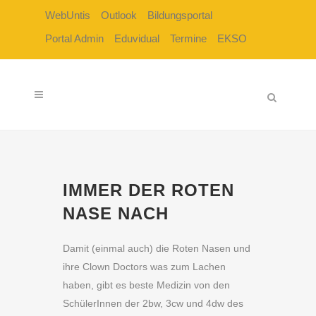
WebUntis
Outlook
Bildungsportal
Portal Admin
Eduvidual
Termine
EKSO
IMMER DER ROTEN
NASE NACH
Damit (einmal auch) die Roten Nasen und
ihre Clown Doctors was zum Lachen
haben, gibt es beste Medizin von den
SchülerInnen der 2bw, 3cw und 4dw des