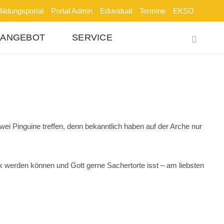
Bildungsportal
Portal Admin
Eduvidual
Termine
EKSO
SANGEBOT
SERVICE
zwei Pinguine treffen, denn bekanntlich haben auf der Arche nur
k werden können und Gott gerne Sachertorte isst – am liebsten