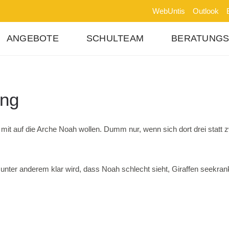
WebUntis
Outlook
ANGEBOTE
SCHULTEAM
BERATUNG
ung
ie mit auf die Arche Noah wollen. Dumm nur, wenn sich dort drei statt 
nter anderem klar wird, dass Noah schlecht sieht, Giraffen seekran