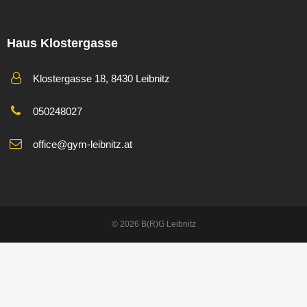
Haus Klostergasse
Klostergasse 18, 8430 Leibnitz
050248027
office@gym-leibnitz.at
© 2026 B(R)G Leibnitz