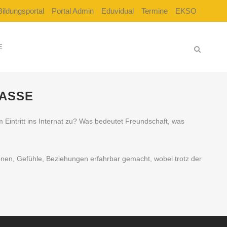
Bildungsportal
Portal Admin
Eduvidual
Termine
EKSO
E
GASSE
Eintritt ins Internat zu? Was bedeutet Freundschaft, was
ionen, Gefühle, Beziehungen erfahrbar gemacht, wobei trotz der