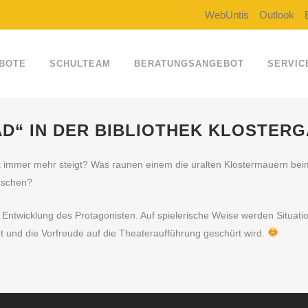
WebUntis
Outlook
BOTE
SCHULTEAM
BERATUNGSANGEBOT
SERVIC
D“ IN DER BIBLIOTHEK KLOSTER
 immer mehr steigt? Was raunen einem die uralten Klostermauern beim 
enschen?
e Entwicklung des Protagonisten. Auf spielerische Weise werden Situat
 und die Vorfreude auf die Theateraufführung geschürt wird.