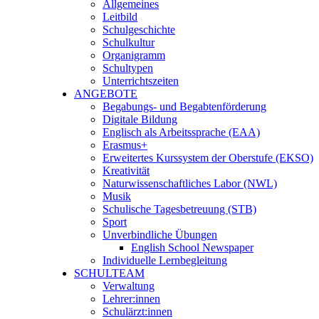
Allgemeines
Leitbild
Schulgeschichte
Schulkultur
Organigramm
Schultypen
Unterrichtszeiten
ANGEBOTE
Begabungs- und Begabtenförderung
Digitale Bildung
Englisch als Arbeitssprache (EAA)
Erasmus+
Erweitertes Kurssystem der Oberstufe (EKSO)
Kreativität
Naturwissenschaftliches Labor (NWL)
Musik
Schulische Tagesbetreuung (STB)
Sport
Unverbindliche Übungen
English School Newspaper
Individuelle Lernbegleitung
SCHULTEAM
Verwaltung
Lehrer:innen
Schulärzt:innen