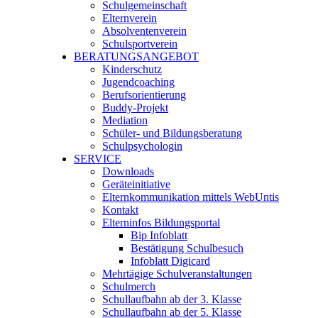
Schulgemeinschaft
Elternverein
Absolventenverein
Schulsportverein
BERATUNGSANGEBOT
Kinderschutz
Jugendcoaching
Berufsorientierung
Buddy-Projekt
Mediation
Schüler- und Bildungsberatung
Schulpsychologin
SERVICE
Downloads
Geräteinitiative
Elternkommunikation mittels WebUntis
Kontakt
Elterninfos Bildungsportal
Bip Infoblatt
Bestätigung Schulbesuch
Infoblatt Digicard
Mehrtägige Schulveranstaltungen
Schulmerch
Schullaufbahn ab der 3. Klasse
Schullaufbahn ab der 5. Klasse