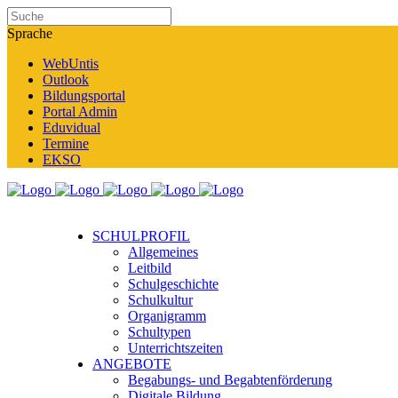
Sprache
WebUntis
Outlook
Bildungsportal
Portal Admin
Eduvidual
Termine
EKSO
SCHULPROFIL
Allgemeines
Leitbild
Schulgeschichte
Schulkultur
Organigramm
Schultypen
Unterrichtszeiten
ANGEBOTE
Begabungs- und Begabtenförderung
Digitale Bildung