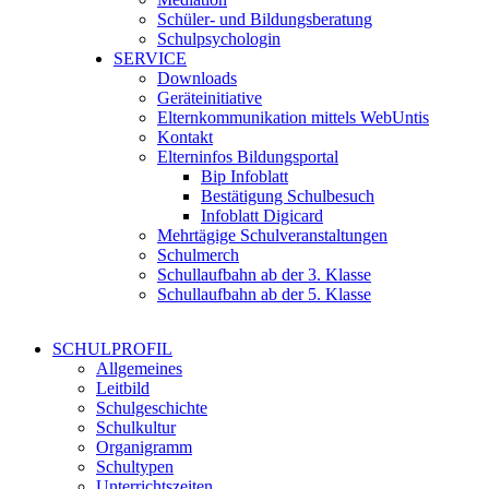
Schüler- und Bildungsberatung
Schulpsychologin
SERVICE
Downloads
Geräteinitiative
Elternkommunikation mittels WebUntis
Kontakt
Elterninfos Bildungsportal
Bip Infoblatt
Bestätigung Schulbesuch
Infoblatt Digicard
Mehrtägige Schulveranstaltungen
Schulmerch
Schullaufbahn ab der 3. Klasse
Schullaufbahn ab der 5. Klasse
SCHULPROFIL
Allgemeines
Leitbild
Schulgeschichte
Schulkultur
Organigramm
Schultypen
Unterrichtszeiten