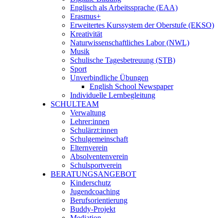
Englisch als Arbeitssprache (EAA)
Erasmus+
Erweitertes Kurssystem der Oberstufe (EKSO)
Kreativität
Naturwissenschaftliches Labor (NWL)
Musik
Schulische Tagesbetreuung (STB)
Sport
Unverbindliche Übungen
English School Newspaper
Individuelle Lernbegleitung
SCHULTEAM
Verwaltung
Lehrer:innen
Schulärzt:innen
Schulgemeinschaft
Elternverein
Absolventenverein
Schulsportverein
BERATUNGSANGEBOT
Kinderschutz
Jugendcoaching
Berufsorientierung
Buddy-Projekt
Mediation