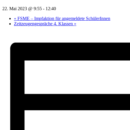
22. Mai 2023 @ 9:55
-
12:40
«
FSME – Impfaktion für angemeldete SchülerInnen
Zeitzeugengespräche 4. Klassen
»