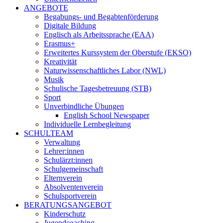
ANGEBOTE
Begabungs- und Begabtenförderung
Digitale Bildung
Englisch als Arbeitssprache (EAA)
Erasmus+
Erweitertes Kurssystem der Oberstufe (EKSO)
Kreativität
Naturwissenschaftliches Labor (NWL)
Musik
Schulische Tagesbetreuung (STB)
Sport
Unverbindliche Übungen
English School Newspaper
Individuelle Lernbegleitung
SCHULTEAM
Verwaltung
Lehrer:innen
Schulärzt:innen
Schulgemeinschaft
Elternverein
Absolventenverein
Schulsportverein
BERATUNGSANGEBOT
Kinderschutz
Jugendcoaching