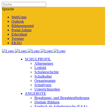
Sprache
WebUntis
Outlook
Bildungsportal
Portal Admin
Eduvidual
Termine
EKSO
SCHULPROFIL
Allgemeines
Leitbild
Schulgeschichte
Schulkultur
Organigramm
Schultypen
Unterrichtszeiten
ANGEBOTE
Begabungs- und Begabtenförderung
Digitale Bildung
Englisch als Arbeitssprache (EAA)