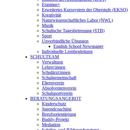
Erasmus+
Erweitertes Kurssystem der Oberstufe (EKSO)
Kreativität
Naturwissenschaftliches Labor (NWL)
Musik
Schulische Tagesbetreuung (STB)
Sport
Unverbindliche Übungen
English School Newspaper
Individuelle Lernbegleitung
SCHULTEAM
Verwaltung
Lehrer:innen
Schulärzt:innen
Schulgemeinschaft
Elternverein
Absolventenverein
Schulsportverein
BERATUNGSANGEBOT
Kinderschutz
Jugendcoaching
Berufsorientierung
Buddy-Projekt
Mediation
Schüler- und Bildungsberatung