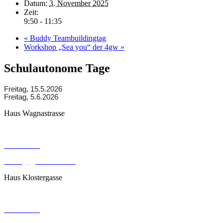
Datum:
3. November 2025
Zeit:
9:50 - 11:35
«
Buddy Teambuildingtag
Workshop „Sea you“ der 4gw
»
Schulautonome Tage
Freitag, 15.5.2026
Freitag, 5.6.2026
Haus Wagnastrasse
Wagnastrasse 6, 8430 Leibnitz
050248026
office@gym-leibnitz.at
Haus Klostergasse
Klostergasse 18, 8430 Leibnitz
050248027