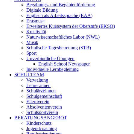
Begabungs- und Begabtenförderung
Digitale Bildung
Englisch als Arbeitssprache (EAA)
Erasmus+
Erweitertes Kurssystem der Oberstufe (EKSO)
Kreativität
Naturwissenschaftliches Labor (NWL)
Musik
Schulische Tagesbetreuung (STB)
Sport
Unverbindliche Übungen
English School Newspaper
Individuelle Lernbegleitung
SCHULTEAM
Verwaltung
Lehrer:innen
Schulärzt:innen
Schulgemeinschaft
Elternverein
Absolventenverein
Schulsportverein
BERATUNGSANGEBOT
Kinderschutz
Jugendcoaching
Berufsorientierung