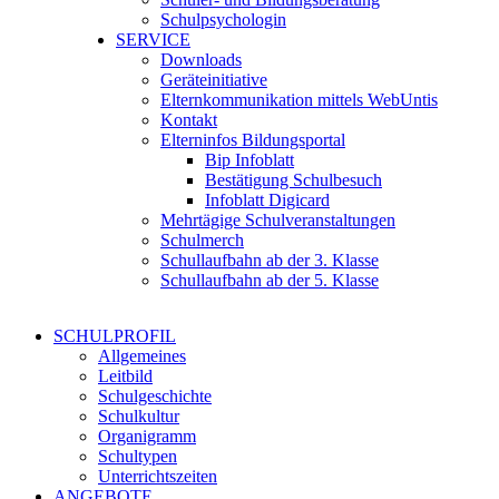
Schulpsychologin
SERVICE
Downloads
Geräteinitiative
Elternkommunikation mittels WebUntis
Kontakt
Elterninfos Bildungsportal
Bip Infoblatt
Bestätigung Schulbesuch
Infoblatt Digicard
Mehrtägige Schulveranstaltungen
Schulmerch
Schullaufbahn ab der 3. Klasse
Schullaufbahn ab der 5. Klasse
SCHULPROFIL
Allgemeines
Leitbild
Schulgeschichte
Schulkultur
Organigramm
Schultypen
Unterrichtszeiten
ANGEBOTE