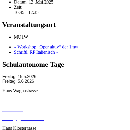
Datum:
13. Mai 2025
Zeit:
10:45 - 12:35
Veranstaltungsort
MU1W
«
Workshop „Oper aktiv“ der 1mw
Schriftl. RP Italienisch
»
Schulautonome Tage
Freitag, 15.5.2026
Freitag, 5.6.2026
Haus Wagnastrasse
Wagnastrasse 6, 8430 Leibnitz
050248026
office@gym-leibnitz.at
Haus Klostergasse