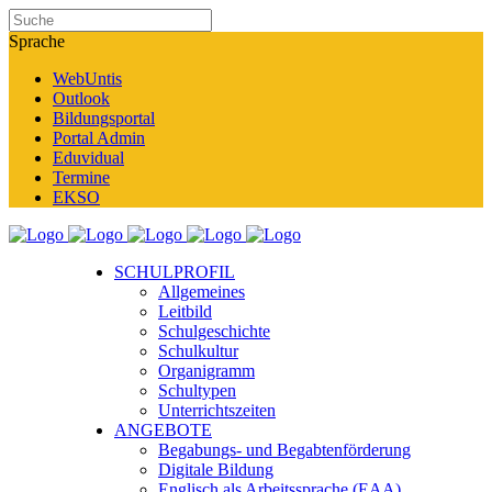
Sprache
WebUntis
Outlook
Bildungsportal
Portal Admin
Eduvidual
Termine
EKSO
SCHULPROFIL
Allgemeines
Leitbild
Schulgeschichte
Schulkultur
Organigramm
Schultypen
Unterrichtszeiten
ANGEBOTE
Begabungs- und Begabtenförderung
Digitale Bildung
Englisch als Arbeitssprache (EAA)