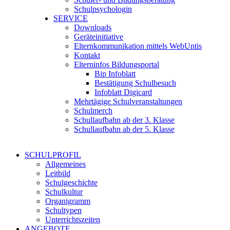
Schulpsychologin
SERVICE
Downloads
Geräteinitiative
Elternkommunikation mittels WebUntis
Kontakt
Elterninfos Bildungsportal
Bip Infoblatt
Bestätigung Schulbesuch
Infoblatt Digicard
Mehrtägige Schulveranstaltungen
Schulmerch
Schullaufbahn ab der 3. Klasse
Schullaufbahn ab der 5. Klasse
SCHULPROFIL
Allgemeines
Leitbild
Schulgeschichte
Schulkultur
Organigramm
Schultypen
Unterrichtszeiten
ANGEBOTE