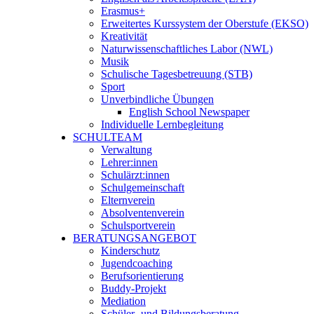
Erasmus+
Erweitertes Kurssystem der Oberstufe (EKSO)
Kreativität
Naturwissenschaftliches Labor (NWL)
Musik
Schulische Tagesbetreuung (STB)
Sport
Unverbindliche Übungen
English School Newspaper
Individuelle Lernbegleitung
SCHULTEAM
Verwaltung
Lehrer:innen
Schulärzt:innen
Schulgemeinschaft
Elternverein
Absolventenverein
Schulsportverein
BERATUNGSANGEBOT
Kinderschutz
Jugendcoaching
Berufsorientierung
Buddy-Projekt
Mediation
Schüler- und Bildungsberatung