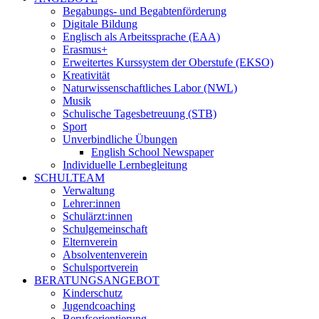
Begabungs- und Begabtenförderung
Digitale Bildung
Englisch als Arbeitssprache (EAA)
Erasmus+
Erweitertes Kurssystem der Oberstufe (EKSO)
Kreativität
Naturwissenschaftliches Labor (NWL)
Musik
Schulische Tagesbetreuung (STB)
Sport
Unverbindliche Übungen
English School Newspaper
Individuelle Lernbegleitung
SCHULTEAM
Verwaltung
Lehrer:innen
Schulärzt:innen
Schulgemeinschaft
Elternverein
Absolventenverein
Schulsportverein
BERATUNGSANGEBOT
Kinderschutz
Jugendcoaching
Berufsorientierung