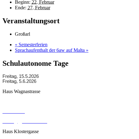
Beginn:
22. Februar
Ende:
27. Februar
Veranstaltungsort
Großarl
«
Semesterferien
Sprachaufenthalt der 6aw auf Malta
»
Schulautonome Tage
Freitag, 15.5.2026
Freitag, 5.6.2026
Haus Wagnastrasse
Wagnastrasse 6, 8430 Leibnitz
050248026
office@gym-leibnitz.at
Haus Klostergasse