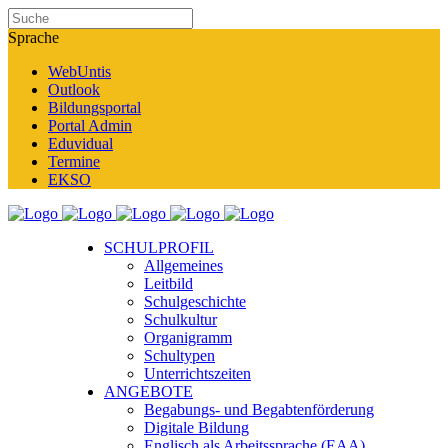
Sprache
WebUntis
Outlook
Bildungsportal
Portal Admin
Eduvidual
Termine
EKSO
SCHULPROFIL
Allgemeines
Leitbild
Schulgeschichte
Schulkultur
Organigramm
Schultypen
Unterrichtszeiten
ANGEBOTE
Begabungs- und Begabtenförderung
Digitale Bildung
Englisch als Arbeitssprache (EAA)