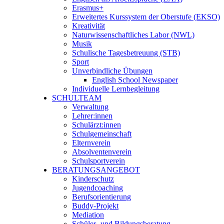
Erasmus+
Erweitertes Kurssystem der Oberstufe (EKSO)
Kreativität
Naturwissenschaftliches Labor (NWL)
Musik
Schulische Tagesbetreuung (STB)
Sport
Unverbindliche Übungen
English School Newspaper
Individuelle Lernbegleitung
SCHULTEAM
Verwaltung
Lehrer:innen
Schulärzt:innen
Schulgemeinschaft
Elternverein
Absolventenverein
Schulsportverein
BERATUNGSANGEBOT
Kinderschutz
Jugendcoaching
Berufsorientierung
Buddy-Projekt
Mediation
Schüler- und Bildungsberatung