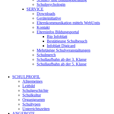
Schulpsychologin
SERVICE
Downloads
Geräteinitiative
Elternkommunikation mittels WebUntis
Kontakt
Elterninfos Bildungsportal
Bip Infoblatt
Bestätigung Schulbesuch
Infoblatt Digicard
Mehrtägige Schulveranstaltungen
Schulmerch
Schullaufbahn ab der 3. Klasse
Schullaufbahn ab der 5. Klasse
SCHULPROFIL
Allgemeines
Leitbild
Schulgeschichte
Schulkultur
Organigramm
Schultypen
Unterrichtszeiten
ANGEBOTE