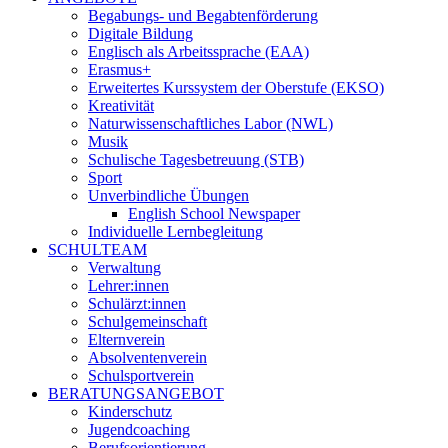
Begabungs- und Begabtenförderung
Digitale Bildung
Englisch als Arbeitssprache (EAA)
Erasmus+
Erweitertes Kurssystem der Oberstufe (EKSO)
Kreativität
Naturwissenschaftliches Labor (NWL)
Musik
Schulische Tagesbetreuung (STB)
Sport
Unverbindliche Übungen
English School Newspaper
Individuelle Lernbegleitung
SCHULTEAM
Verwaltung
Lehrer:innen
Schulärzt:innen
Schulgemeinschaft
Elternverein
Absolventenverein
Schulsportverein
BERATUNGSANGEBOT
Kinderschutz
Jugendcoaching
Berufsorientierung