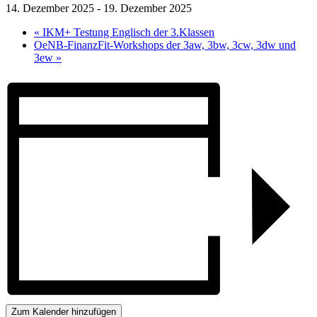
14. Dezember 2025
-
19. Dezember 2025
«
IKM+ Testung Englisch der 3.Klassen
OeNB-FinanzFit-Workshops der 3aw, 3bw, 3cw, 3dw und
3ew
»
Zum Kalender hinzufügen