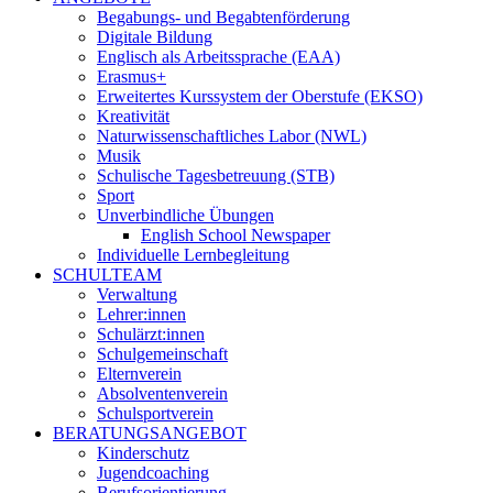
Begabungs- und Begabtenförderung
Digitale Bildung
Englisch als Arbeitssprache (EAA)
Erasmus+
Erweitertes Kurssystem der Oberstufe (EKSO)
Kreativität
Naturwissenschaftliches Labor (NWL)
Musik
Schulische Tagesbetreuung (STB)
Sport
Unverbindliche Übungen
English School Newspaper
Individuelle Lernbegleitung
SCHULTEAM
Verwaltung
Lehrer:innen
Schulärzt:innen
Schulgemeinschaft
Elternverein
Absolventenverein
Schulsportverein
BERATUNGSANGEBOT
Kinderschutz
Jugendcoaching
Berufsorientierung