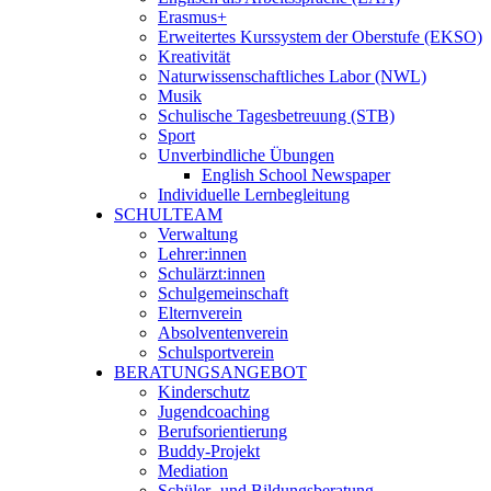
Erasmus+
Erweitertes Kurssystem der Oberstufe (EKSO)
Kreativität
Naturwissenschaftliches Labor (NWL)
Musik
Schulische Tagesbetreuung (STB)
Sport
Unverbindliche Übungen
English School Newspaper
Individuelle Lernbegleitung
SCHULTEAM
Verwaltung
Lehrer:innen
Schulärzt:innen
Schulgemeinschaft
Elternverein
Absolventenverein
Schulsportverein
BERATUNGSANGEBOT
Kinderschutz
Jugendcoaching
Berufsorientierung
Buddy-Projekt
Mediation
Schüler- und Bildungsberatung