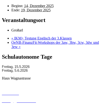
Beginn:
14. Dezember 2025
Ende:
19. Dezember 2025
Veranstaltungsort
Großarl
«
IKM+ Testung Englisch der 3.Klassen
OeNB-FinanzFit-Workshops der 3aw, 3bw, 3cw, 3dw und
3ew
»
Schulautonome Tage
Freitag, 15.5.2026
Freitag, 5.6.2026
Haus Wagnastrasse
Wagnastrasse 6, 8430 Leibnitz
050248026
office@gym-leibnitz.at