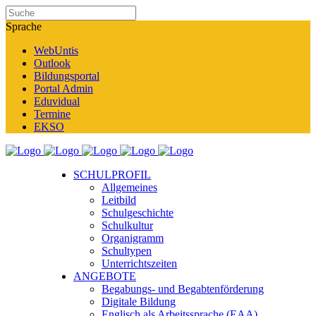
Sprache
WebUntis
Outlook
Bildungsportal
Portal Admin
Eduvidual
Termine
EKSO
SCHULPROFIL
Allgemeines
Leitbild
Schulgeschichte
Schulkultur
Organigramm
Schultypen
Unterrichtszeiten
ANGEBOTE
Begabungs- und Begabtenförderung
Digitale Bildung
Englisch als Arbeitssprache (EAA)