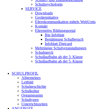
Schulpsychologin
SERVICE
Downloads
Geräteinitiative
Elternkommunikation mittels WebUntis
Kontakt
Elterninfos Bildungsportal
Bip Infoblatt
Bestätigung Schulbesuch
Infoblatt Digicard
Mehrtägige Schulveranstaltungen
Schulmerch
Schullaufbahn ab der 3. Klasse
Schullaufbahn ab der 5. Klasse
SCHULPROFIL
Allgemeines
Leitbild
Schulgeschichte
Schulkultur
Organigramm
Schultypen
Unterrichtszeiten
ANGEBOTE