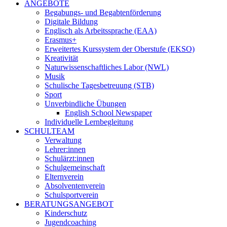
ANGEBOTE
Begabungs- und Begabtenförderung
Digitale Bildung
Englisch als Arbeitssprache (EAA)
Erasmus+
Erweitertes Kurssystem der Oberstufe (EKSO)
Kreativität
Naturwissenschaftliches Labor (NWL)
Musik
Schulische Tagesbetreuung (STB)
Sport
Unverbindliche Übungen
English School Newspaper
Individuelle Lernbegleitung
SCHULTEAM
Verwaltung
Lehrer:innen
Schulärzt:innen
Schulgemeinschaft
Elternverein
Absolventenverein
Schulsportverein
BERATUNGSANGEBOT
Kinderschutz
Jugendcoaching