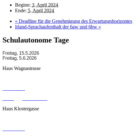
Beginn:
3. April 2024
Ende:
5. April 2024
«
Deadline für die Genehmigung des Erwartungshorizontes
Irland-Sprachaufenthalt der 6aw und 6bw
»
Schulautonome Tage
Freitag, 15.5.2026
Freitag, 5.6.2026
Haus Wagnastrasse
Wagnastrasse 6, 8430 Leibnitz
050248026
office@gym-leibnitz.at
Haus Klostergasse
Klostergasse 18, 8430 Leibnitz
050248027
office@gym-leibnitz.at