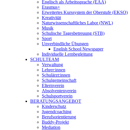
Englisch als Arbeitssprache (EAA)
Erasmus+
Erweitertes Kurssystem der Oberstufe (EKSO)
Kreativität
Naturwissenschaftliches Labor (NWL)
Musik
Schulische Tagesbetreuung (STB)
Sport
Unverbindliche Übungen
English School Newspaper
Individuelle Lernbegleitung
SCHULTEAM
Verwaltung
Lehrer:innen
Schulärzt:innen
Schulgemeinschaft
Elternverein
Absolventenverein
Schulsportverein
BERATUNGSANGEBOT
Kinderschutz
Jugendcoaching
Berufsorientierung
Buddy-Projekt
Mediation