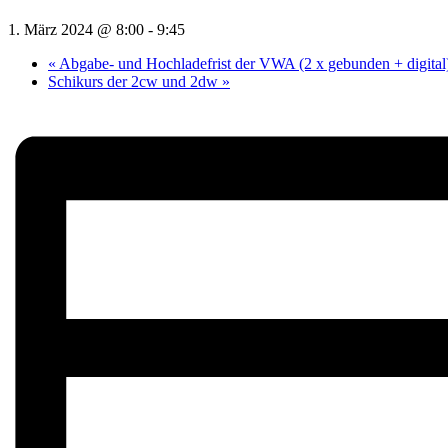
1. März 2024 @ 8:00
-
9:45
«
Abgabe- und Hochladefrist der VWA (2 x gebunden + digital
Schikurs der 2cw und 2dw
»