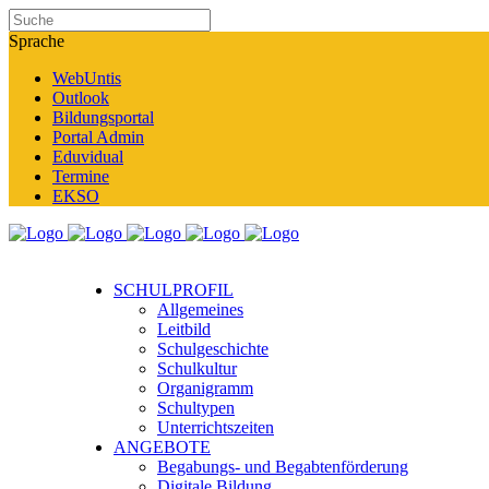
Sprache
WebUntis
Outlook
Bildungsportal
Portal Admin
Eduvidual
Termine
EKSO
SCHULPROFIL
Allgemeines
Leitbild
Schulgeschichte
Schulkultur
Organigramm
Schultypen
Unterrichtszeiten
ANGEBOTE
Begabungs- und Begabtenförderung
Digitale Bildung