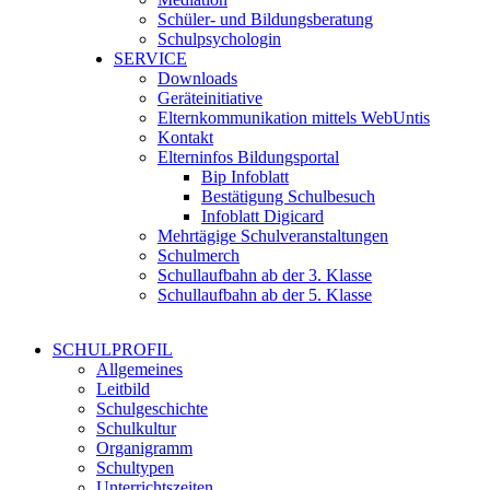
Schüler- und Bildungsberatung
Schulpsychologin
SERVICE
Downloads
Geräteinitiative
Elternkommunikation mittels WebUntis
Kontakt
Elterninfos Bildungsportal
Bip Infoblatt
Bestätigung Schulbesuch
Infoblatt Digicard
Mehrtägige Schulveranstaltungen
Schulmerch
Schullaufbahn ab der 3. Klasse
Schullaufbahn ab der 5. Klasse
SCHULPROFIL
Allgemeines
Leitbild
Schulgeschichte
Schulkultur
Organigramm
Schultypen
Unterrichtszeiten