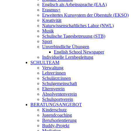
Englisch als Arbeitssprache (EAA)
Erasmus+
Erweitertes Kurssystem der Oberstufe (EKSO)
Kreativität
Naturwissenschaftliches Labor (NWL)
Musik
Schulische Tagesbetreuung (STB)
Sport
Unverbindliche Übungen
English School Newspaper
Individuelle Lernbegleitung
SCHULTEAM
Verwaltung
Lehrer:innen
Schulärzt:innen
Schulgemeinschaft
Elternverein
Absolventenverein
Schulsportverein
BERATUNGSANGEBOT
Kinderschutz
Jugendcoaching
Berufsorientierung
Buddy-Projekt
Mediation