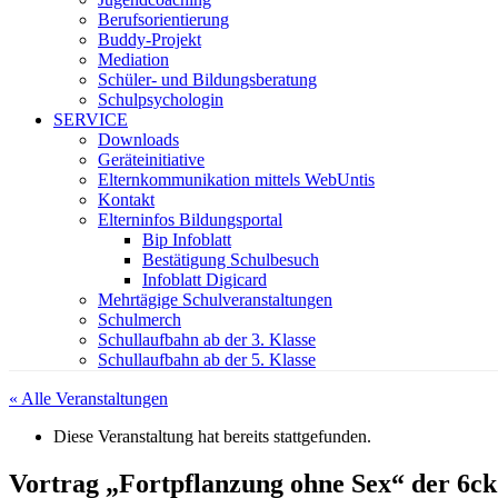
Berufsorientierung
Buddy-Projekt
Mediation
Schüler- und Bildungsberatung
Schulpsychologin
SERVICE
Downloads
Geräteinitiative
Elternkommunikation mittels WebUntis
Kontakt
Elterninfos Bildungsportal
Bip Infoblatt
Bestätigung Schulbesuch
Infoblatt Digicard
Mehrtägige Schulveranstaltungen
Schulmerch
Schullaufbahn ab der 3. Klasse
Schullaufbahn ab der 5. Klasse
« Alle Veranstaltungen
Diese Veranstaltung hat bereits stattgefunden.
Vortrag „Fortpflanzung ohne Sex“ der 6ck