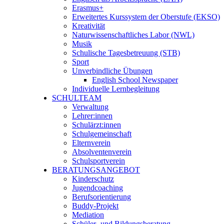
Erasmus+
Erweitertes Kurssystem der Oberstufe (EKSO)
Kreativität
Naturwissenschaftliches Labor (NWL)
Musik
Schulische Tagesbetreuung (STB)
Sport
Unverbindliche Übungen
English School Newspaper
Individuelle Lernbegleitung
SCHULTEAM
Verwaltung
Lehrer:innen
Schulärzt:innen
Schulgemeinschaft
Elternverein
Absolventenverein
Schulsportverein
BERATUNGSANGEBOT
Kinderschutz
Jugendcoaching
Berufsorientierung
Buddy-Projekt
Mediation
Schüler- und Bildungsberatung