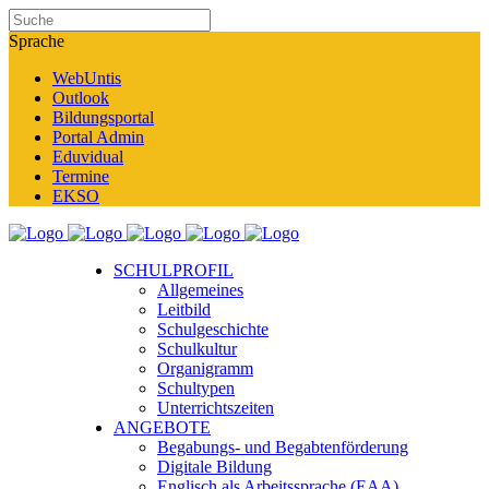
Sprache
WebUntis
Outlook
Bildungsportal
Portal Admin
Eduvidual
Termine
EKSO
SCHULPROFIL
Allgemeines
Leitbild
Schulgeschichte
Schulkultur
Organigramm
Schultypen
Unterrichtszeiten
ANGEBOTE
Begabungs- und Begabtenförderung
Digitale Bildung
Englisch als Arbeitssprache (EAA)