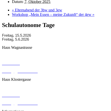
Datum:
7. Oktober 2025
«
Elternabend der 3bw und 3ew
Workshop „Mein Essen – meine Zukunft“ der 4ew
»
Schulautonome Tage
Freitag, 15.5.2026
Freitag, 5.6.2026
Haus Wagnastrasse
Wagnastrasse 6, 8430 Leibnitz
050248026
office@gym-leibnitz.at
Haus Klostergasse
Klostergasse 18, 8430 Leibnitz
050248027
office@gym-leibnitz.at