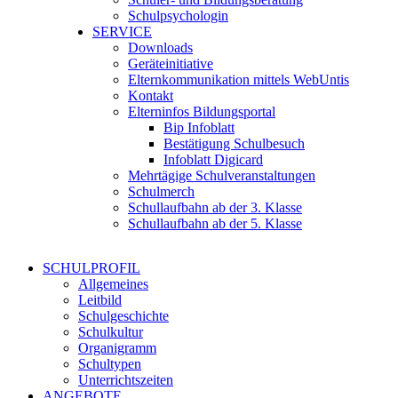
Schulpsychologin
SERVICE
Downloads
Geräteinitiative
Elternkommunikation mittels WebUntis
Kontakt
Elterninfos Bildungsportal
Bip Infoblatt
Bestätigung Schulbesuch
Infoblatt Digicard
Mehrtägige Schulveranstaltungen
Schulmerch
Schullaufbahn ab der 3. Klasse
Schullaufbahn ab der 5. Klasse
SCHULPROFIL
Allgemeines
Leitbild
Schulgeschichte
Schulkultur
Organigramm
Schultypen
Unterrichtszeiten
ANGEBOTE