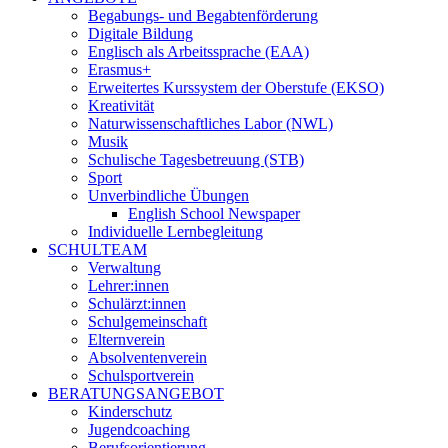
Begabungs- und Begabtenförderung
Digitale Bildung
Englisch als Arbeitssprache (EAA)
Erasmus+
Erweitertes Kurssystem der Oberstufe (EKSO)
Kreativität
Naturwissenschaftliches Labor (NWL)
Musik
Schulische Tagesbetreuung (STB)
Sport
Unverbindliche Übungen
English School Newspaper
Individuelle Lernbegleitung
SCHULTEAM
Verwaltung
Lehrer:innen
Schulärzt:innen
Schulgemeinschaft
Elternverein
Absolventenverein
Schulsportverein
BERATUNGSANGEBOT
Kinderschutz
Jugendcoaching
Berufsorientierung