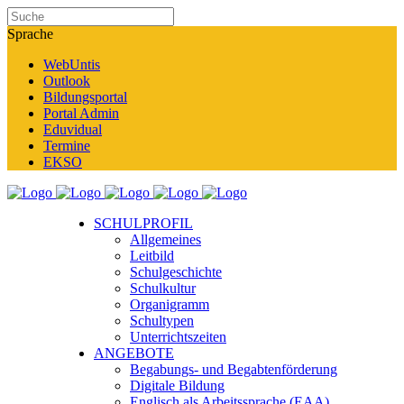
Sprache
WebUntis
Outlook
Bildungsportal
Portal Admin
Eduvidual
Termine
EKSO
SCHULPROFIL
Allgemeines
Leitbild
Schulgeschichte
Schulkultur
Organigramm
Schultypen
Unterrichtszeiten
ANGEBOTE
Begabungs- und Begabtenförderung
Digitale Bildung
Englisch als Arbeitssprache (EAA)