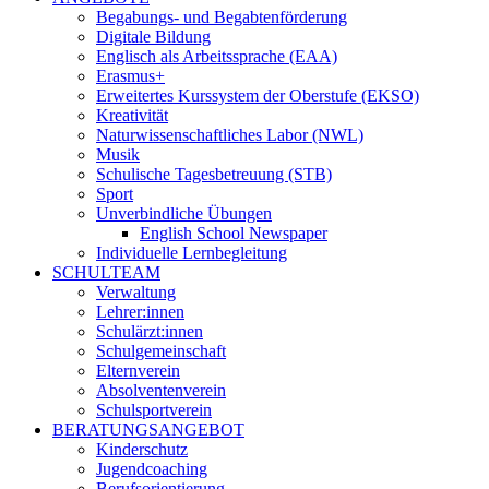
Begabungs- und Begabtenförderung
Digitale Bildung
Englisch als Arbeitssprache (EAA)
Erasmus+
Erweitertes Kurssystem der Oberstufe (EKSO)
Kreativität
Naturwissenschaftliches Labor (NWL)
Musik
Schulische Tagesbetreuung (STB)
Sport
Unverbindliche Übungen
English School Newspaper
Individuelle Lernbegleitung
SCHULTEAM
Verwaltung
Lehrer:innen
Schulärzt:innen
Schulgemeinschaft
Elternverein
Absolventenverein
Schulsportverein
BERATUNGSANGEBOT
Kinderschutz
Jugendcoaching
Berufsorientierung