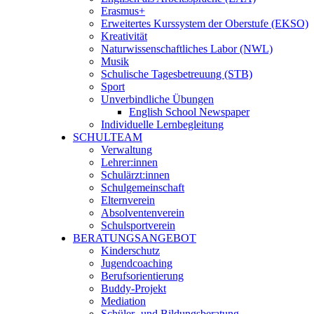
Erasmus+
Erweitertes Kurssystem der Oberstufe (EKSO)
Kreativität
Naturwissenschaftliches Labor (NWL)
Musik
Schulische Tagesbetreuung (STB)
Sport
Unverbindliche Übungen
English School Newspaper
Individuelle Lernbegleitung
SCHULTEAM
Verwaltung
Lehrer:innen
Schulärzt:innen
Schulgemeinschaft
Elternverein
Absolventenverein
Schulsportverein
BERATUNGSANGEBOT
Kinderschutz
Jugendcoaching
Berufsorientierung
Buddy-Projekt
Mediation
Schüler- und Bildungsberatung