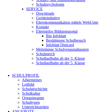
Schulpsychologin
SERVICE
Downloads
Geräteinitiative
Elternkommunikation mittels WebUntis
Kontakt
Elterninfos Bildungsportal
Bip Infoblatt
Bestätigung Schulbesuch
Infoblatt Digicard
Mehrtägige Schulveranstaltungen
Schulmerch
Schullaufbahn ab der 3. Klasse
Schullaufbahn ab der 5. Klasse
SCHULPROFIL
Allgemeines
Leitbild
Schulgeschichte
Schulkultur
Organigramm
Schultypen
Unterrichtszeiten
ANGEBOTE