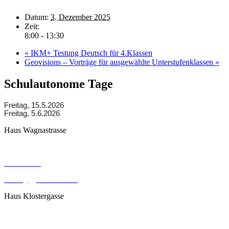
Datum:
3. Dezember 2025
Zeit:
8:00 - 13:30
«
IKM+ Testung Deutsch für 4.Klassen
Geovisions – Vorträge für ausgewählte Unterstufenklassen
»
Schulautonome Tage
Freitag, 15.5.2026
Freitag, 5.6.2026
Haus Wagnastrasse
Wagnastrasse 6, 8430 Leibnitz
050248026
office@gym-leibnitz.at
Haus Klostergasse
Klostergasse 18, 8430 Leibnitz