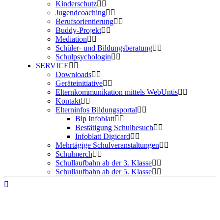
Kinderschutz
Jugendcoaching
Berufsorientierung
Buddy-Projekt
Mediation
Schüler- und Bildungsberatung
Schulpsychologin
SERVICE
Downloads
Geräteinitiative
Elternkommunikation mittels WebUntis
Kontakt
Elterninfos Bildungsportal
Bip Infoblatt
Bestätigung Schulbesuch
Infoblatt Digicard
Mehrtägige Schulveranstaltungen
Schulmerch
Schullaufbahn ab der 3. Klasse
Schullaufbahn ab der 5. Klasse