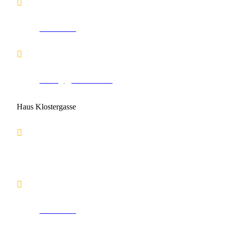
050248026
office@gym-leibnitz.at
Haus Klostergasse
Klostergasse 18, 8430 Leibnitz
050248027