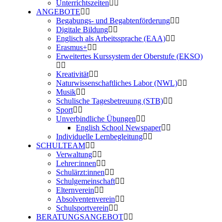
Unterrichtszeiten
ANGEBOTE
Begabungs- und Begabtenförderung
Digitale Bildung
Englisch als Arbeitssprache (EAA)
Erasmus+
Erweitertes Kurssystem der Oberstufe (EKSO)
Kreativität
Naturwissenschaftliches Labor (NWL)
Musik
Schulische Tagesbetreuung (STB)
Sport
Unverbindliche Übungen
English School Newspaper
Individuelle Lernbegleitung
SCHULTEAM
Verwaltung
Lehrer:innen
Schulärzt:innen
Schulgemeinschaft
Elternverein
Absolventenverein
Schulsportverein
BERATUNGSANGEBOT