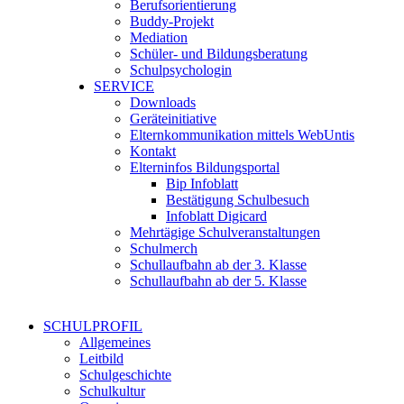
Berufsorientierung
Buddy-Projekt
Mediation
Schüler- und Bildungsberatung
Schulpsychologin
SERVICE
Downloads
Geräteinitiative
Elternkommunikation mittels WebUntis
Kontakt
Elterninfos Bildungsportal
Bip Infoblatt
Bestätigung Schulbesuch
Infoblatt Digicard
Mehrtägige Schulveranstaltungen
Schulmerch
Schullaufbahn ab der 3. Klasse
Schullaufbahn ab der 5. Klasse
SCHULPROFIL
Allgemeines
Leitbild
Schulgeschichte
Schulkultur