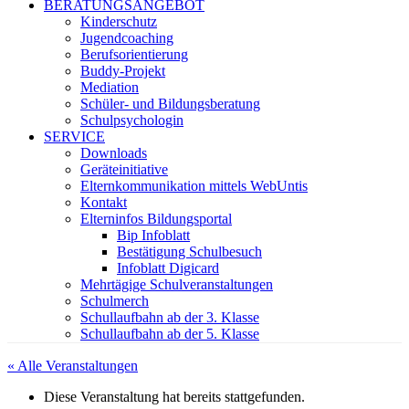
BERATUNGSANGEBOT
Kinderschutz
Jugendcoaching
Berufsorientierung
Buddy-Projekt
Mediation
Schüler- und Bildungsberatung
Schulpsychologin
SERVICE
Downloads
Geräteinitiative
Elternkommunikation mittels WebUntis
Kontakt
Elterninfos Bildungsportal
Bip Infoblatt
Bestätigung Schulbesuch
Infoblatt Digicard
Mehrtägige Schulveranstaltungen
Schulmerch
Schullaufbahn ab der 3. Klasse
Schullaufbahn ab der 5. Klasse
« Alle Veranstaltungen
Diese Veranstaltung hat bereits stattgefunden.