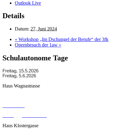
Outlook Live
Details
Datum:
27. Juni 2024
«
Workshop „Im Dschungel der Berufe“ der 3fk
Opernbesuch der 1aw
»
Schulautonome Tage
Freitag, 15.5.2026
Freitag, 5.6.2026
Haus Wagnastrasse
Wagnastrasse 6, 8430 Leibnitz
050248026
office@gym-leibnitz.at
Haus Klostergasse
Klostergasse 18, 8430 Leibnitz