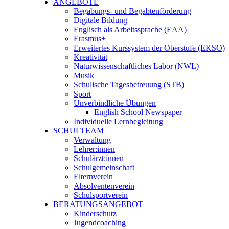
ANGEBOTE
Begabungs- und Begabtenförderung
Digitale Bildung
Englisch als Arbeitssprache (EAA)
Erasmus+
Erweitertes Kurssystem der Oberstufe (EKSO)
Kreativität
Naturwissenschaftliches Labor (NWL)
Musik
Schulische Tagesbetreuung (STB)
Sport
Unverbindliche Übungen
English School Newspaper
Individuelle Lernbegleitung
SCHULTEAM
Verwaltung
Lehrer:innen
Schulärzt:innen
Schulgemeinschaft
Elternverein
Absolventenverein
Schulsportverein
BERATUNGSANGEBOT
Kinderschutz
Jugendcoaching