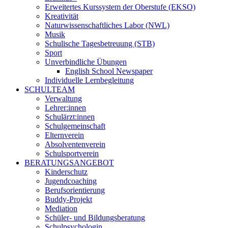
Erweitertes Kurssystem der Oberstufe (EKSO)
Kreativität
Naturwissenschaftliches Labor (NWL)
Musik
Schulische Tagesbetreuung (STB)
Sport
Unverbindliche Übungen
English School Newspaper
Individuelle Lernbegleitung
SCHULTEAM
Verwaltung
Lehrer:innen
Schulärzt:innen
Schulgemeinschaft
Elternverein
Absolventenverein
Schulsportverein
BERATUNGSANGEBOT
Kinderschutz
Jugendcoaching
Berufsorientierung
Buddy-Projekt
Mediation
Schüler- und Bildungsberatung
Schulpsychologin