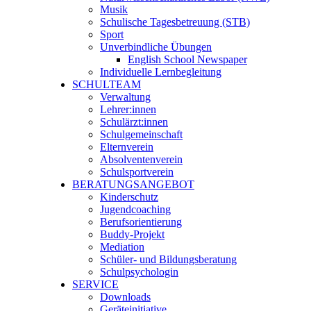
Musik
Schulische Tagesbetreuung (STB)
Sport
Unverbindliche Übungen
English School Newspaper
Individuelle Lernbegleitung
SCHULTEAM
Verwaltung
Lehrer:innen
Schulärzt:innen
Schulgemeinschaft
Elternverein
Absolventenverein
Schulsportverein
BERATUNGSANGEBOT
Kinderschutz
Jugendcoaching
Berufsorientierung
Buddy-Projekt
Mediation
Schüler- und Bildungsberatung
Schulpsychologin
SERVICE
Downloads
Geräteinitiative