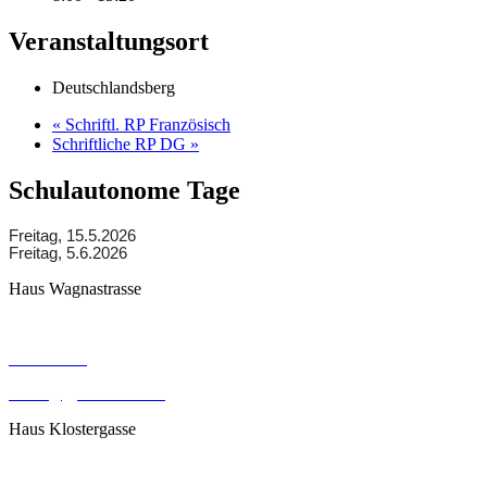
Veranstaltungsort
Deutschlandsberg
«
Schriftl. RP Französisch
Schriftliche RP DG
»
Schulautonome Tage
Freitag, 15.5.2026
Freitag, 5.6.2026
Haus Wagnastrasse
Wagnastrasse 6, 8430 Leibnitz
050248026
office@gym-leibnitz.at
Haus Klostergasse
Klostergasse 18, 8430 Leibnitz