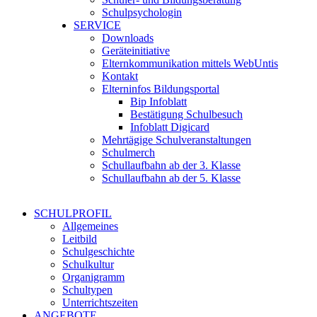
Schulpsychologin
SERVICE
Downloads
Geräteinitiative
Elternkommunikation mittels WebUntis
Kontakt
Elterninfos Bildungsportal
Bip Infoblatt
Bestätigung Schulbesuch
Infoblatt Digicard
Mehrtägige Schulveranstaltungen
Schulmerch
Schullaufbahn ab der 3. Klasse
Schullaufbahn ab der 5. Klasse
SCHULPROFIL
Allgemeines
Leitbild
Schulgeschichte
Schulkultur
Organigramm
Schultypen
Unterrichtszeiten
ANGEBOTE