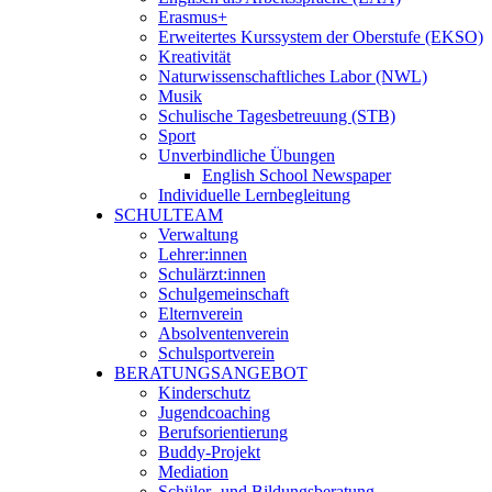
Erasmus+
Erweitertes Kurssystem der Oberstufe (EKSO)
Kreativität
Naturwissenschaftliches Labor (NWL)
Musik
Schulische Tagesbetreuung (STB)
Sport
Unverbindliche Übungen
English School Newspaper
Individuelle Lernbegleitung
SCHULTEAM
Verwaltung
Lehrer:innen
Schulärzt:innen
Schulgemeinschaft
Elternverein
Absolventenverein
Schulsportverein
BERATUNGSANGEBOT
Kinderschutz
Jugendcoaching
Berufsorientierung
Buddy-Projekt
Mediation
Schüler- und Bildungsberatung