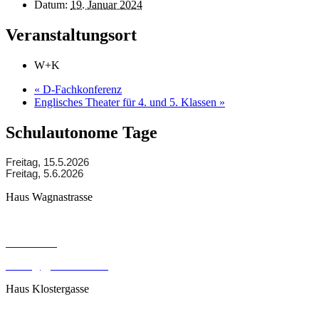
Datum:
19. Januar 2024
Veranstaltungsort
W+K
«
D-Fachkonferenz
Englisches Theater für 4. und 5. Klassen
»
Schulautonome Tage
Freitag, 15.5.2026
Freitag, 5.6.2026
Haus Wagnastrasse
Wagnastrasse 6, 8430 Leibnitz
050248026
office@gym-leibnitz.at
Haus Klostergasse
Klostergasse 18, 8430 Leibnitz