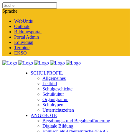
Sprache
WebUntis
Outlook
Bildungsportal
Portal Admin
Eduvidual
Termine
EKSO
SCHULPROFIL
Allgemeines
Leitbild
Schulgeschichte
Schulkultur
Organigramm
Schultypen
Unterrichtszeiten
ANGEBOTE
Begabungs- und Begabtenförderung
Digitale Bildung
Englisch als Arbeitssprache (EAA)