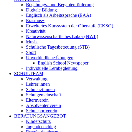
Begabungs- und Begabtenförderung
Digitale Bildung
Englisch als Arbeitssprache (EAA)
Erasmus+
Erweitertes Kurssystem der Oberstufe (EKSO)
Kreativität
Naturwissenschaftliches Labor (NWL)
Musik
Schulische Tagesbetreuung (STB)
Sport
Unverbindliche Übungen
English School Newspaper
Individuelle Lernbegleitung
SCHULTEAM
Verwaltung
Lehrer:innen
Schulärzt:innen
Schulgemeinschaft
Elternverein
Absolventenverein
Schulsportverein
BERATUNGSANGEBOT
Kinderschutz
Jugendcoaching
Berufsorientierung