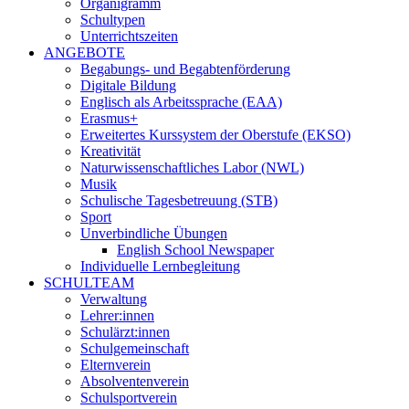
Organigramm
Schultypen
Unterrichtszeiten
ANGEBOTE
Begabungs- und Begabtenförderung
Digitale Bildung
Englisch als Arbeitssprache (EAA)
Erasmus+
Erweitertes Kurssystem der Oberstufe (EKSO)
Kreativität
Naturwissenschaftliches Labor (NWL)
Musik
Schulische Tagesbetreuung (STB)
Sport
Unverbindliche Übungen
English School Newspaper
Individuelle Lernbegleitung
SCHULTEAM
Verwaltung
Lehrer:innen
Schulärzt:innen
Schulgemeinschaft
Elternverein
Absolventenverein
Schulsportverein