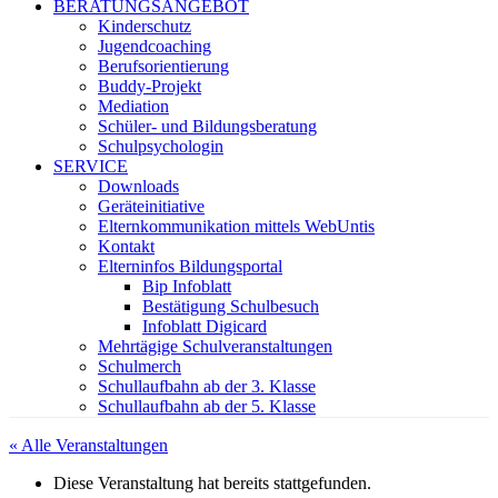
BERATUNGSANGEBOT
Kinderschutz
Jugendcoaching
Berufsorientierung
Buddy-Projekt
Mediation
Schüler- und Bildungsberatung
Schulpsychologin
SERVICE
Downloads
Geräteinitiative
Elternkommunikation mittels WebUntis
Kontakt
Elterninfos Bildungsportal
Bip Infoblatt
Bestätigung Schulbesuch
Infoblatt Digicard
Mehrtägige Schulveranstaltungen
Schulmerch
Schullaufbahn ab der 3. Klasse
Schullaufbahn ab der 5. Klasse
« Alle Veranstaltungen
Diese Veranstaltung hat bereits stattgefunden.