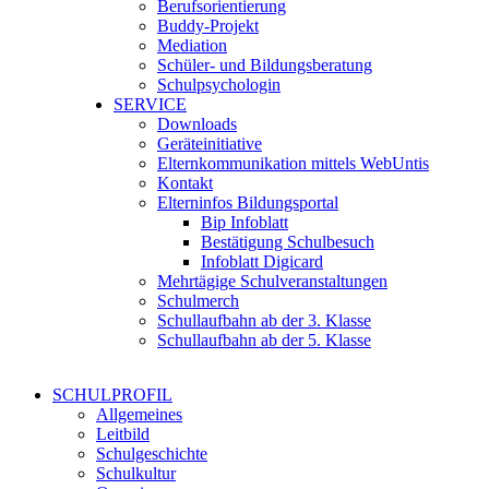
Berufsorientierung
Buddy-Projekt
Mediation
Schüler- und Bildungsberatung
Schulpsychologin
SERVICE
Downloads
Geräteinitiative
Elternkommunikation mittels WebUntis
Kontakt
Elterninfos Bildungsportal
Bip Infoblatt
Bestätigung Schulbesuch
Infoblatt Digicard
Mehrtägige Schulveranstaltungen
Schulmerch
Schullaufbahn ab der 3. Klasse
Schullaufbahn ab der 5. Klasse
SCHULPROFIL
Allgemeines
Leitbild
Schulgeschichte
Schulkultur