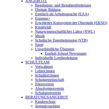
ANGEBOTE
Begabungs- und Begabtenförderung
Digitale Bildung
Englisch als Arbeitssprache (EAA)
Erasmus+
Erweitertes Kurssystem der Oberstufe (EKSO)
Kreativität
Naturwissenschaftliches Labor (NWL)
Musik
Schulische Tagesbetreuung (STB)
Sport
Unverbindliche Übungen
English School Newspaper
Individuelle Lernbegleitung
SCHULTEAM
Verwaltung
Lehrer:innen
Schulärzt:innen
Schulgemeinschaft
Elternverein
Absolventenverein
Schulsportverein
BERATUNGSANGEBOT
Kinderschutz
Jugendcoaching