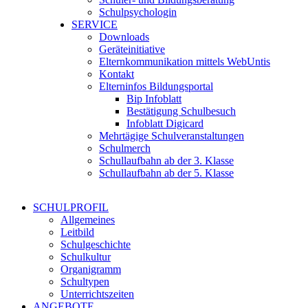
Schulpsychologin
SERVICE
Downloads
Geräteinitiative
Elternkommunikation mittels WebUntis
Kontakt
Elterninfos Bildungsportal
Bip Infoblatt
Bestätigung Schulbesuch
Infoblatt Digicard
Mehrtägige Schulveranstaltungen
Schulmerch
Schullaufbahn ab der 3. Klasse
Schullaufbahn ab der 5. Klasse
SCHULPROFIL
Allgemeines
Leitbild
Schulgeschichte
Schulkultur
Organigramm
Schultypen
Unterrichtszeiten
ANGEBOTE