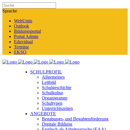
Sprache
WebUntis
Outlook
Bildungsportal
Portal Admin
Eduvidual
Termine
EKSO
SCHULPROFIL
Allgemeines
Leitbild
Schulgeschichte
Schulkultur
Organigramm
Schultypen
Unterrichtszeiten
ANGEBOTE
Begabungs- und Begabtenförderung
Digitale Bildung
Englisch als Arbeitssprache (EAA)