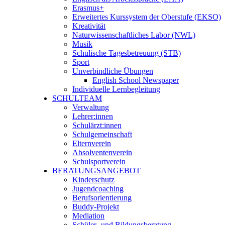
Erasmus+
Erweitertes Kurssystem der Oberstufe (EKSO)
Kreativität
Naturwissenschaftliches Labor (NWL)
Musik
Schulische Tagesbetreuung (STB)
Sport
Unverbindliche Übungen
English School Newspaper
Individuelle Lernbegleitung
SCHULTEAM
Verwaltung
Lehrer:innen
Schulärzt:innen
Schulgemeinschaft
Elternverein
Absolventenverein
Schulsportverein
BERATUNGSANGEBOT
Kinderschutz
Jugendcoaching
Berufsorientierung
Buddy-Projekt
Mediation
Schüler- und Bildungsberatung