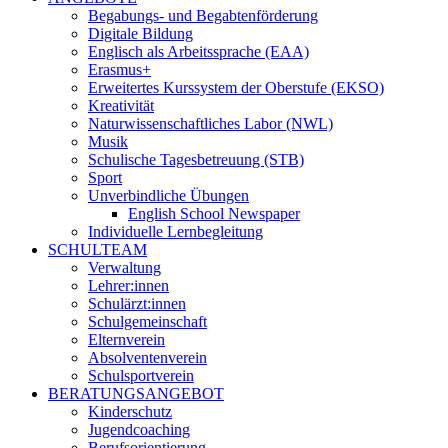
Begabungs- und Begabtenförderung
Digitale Bildung
Englisch als Arbeitssprache (EAA)
Erasmus+
Erweitertes Kurssystem der Oberstufe (EKSO)
Kreativität
Naturwissenschaftliches Labor (NWL)
Musik
Schulische Tagesbetreuung (STB)
Sport
Unverbindliche Übungen
English School Newspaper
Individuelle Lernbegleitung
SCHULTEAM
Verwaltung
Lehrer:innen
Schulärzt:innen
Schulgemeinschaft
Elternverein
Absolventenverein
Schulsportverein
BERATUNGSANGEBOT
Kinderschutz
Jugendcoaching
Berufsorientierung