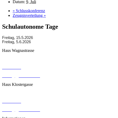
Datum:
9. Juli
«
Schlusskonferenz
Zeugnisverteilung
»
Schulautonome Tage
Freitag, 15.5.2026
Freitag, 5.6.2026
Haus Wagnastrasse
Wagnastrasse 6, 8430 Leibnitz
050248026
office@gym-leibnitz.at
Haus Klostergasse
Klostergasse 18, 8430 Leibnitz
050248027
office@gym-leibnitz.at