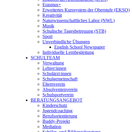
Erasmus+
Erweitertes Kurssystem der Oberstufe (EKSO)
Kreativität
Naturwissenschaftliches Labor (NWL)
Musik
Schulische Tagesbetreuung (STB)
Sport
Unverbindliche Übungen
English School Newspaper
Individuelle Lernbegleitung
SCHULTEAM
Verwaltung
Lehrer:innen
Schulärzt:innen
Schulgemeinschaft
Elternverein
Absolventenverein
Schulsportverein
BERATUNGSANGEBOT
Kinderschutz
Jugendcoaching
Berufsorientierung
Buddy-Projekt
Mediation
Schüler- und Bildungsberatung