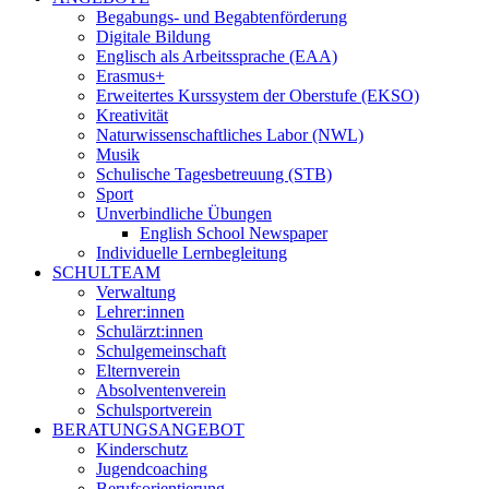
Begabungs- und Begabtenförderung
Digitale Bildung
Englisch als Arbeitssprache (EAA)
Erasmus+
Erweitertes Kurssystem der Oberstufe (EKSO)
Kreativität
Naturwissenschaftliches Labor (NWL)
Musik
Schulische Tagesbetreuung (STB)
Sport
Unverbindliche Übungen
English School Newspaper
Individuelle Lernbegleitung
SCHULTEAM
Verwaltung
Lehrer:innen
Schulärzt:innen
Schulgemeinschaft
Elternverein
Absolventenverein
Schulsportverein
BERATUNGSANGEBOT
Kinderschutz
Jugendcoaching
Berufsorientierung