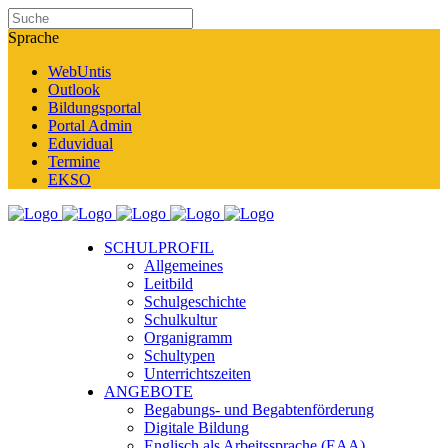
Sprache
WebUntis
Outlook
Bildungsportal
Portal Admin
Eduvidual
Termine
EKSO
SCHULPROFIL
Allgemeines
Leitbild
Schulgeschichte
Schulkultur
Organigramm
Schultypen
Unterrichtszeiten
ANGEBOTE
Begabungs- und Begabtenförderung
Digitale Bildung
Englisch als Arbeitssprache (EAA)