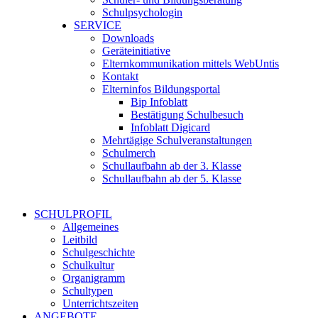
Schulpsychologin
SERVICE
Downloads
Geräteinitiative
Elternkommunikation mittels WebUntis
Kontakt
Elterninfos Bildungsportal
Bip Infoblatt
Bestätigung Schulbesuch
Infoblatt Digicard
Mehrtägige Schulveranstaltungen
Schulmerch
Schullaufbahn ab der 3. Klasse
Schullaufbahn ab der 5. Klasse
SCHULPROFIL
Allgemeines
Leitbild
Schulgeschichte
Schulkultur
Organigramm
Schultypen
Unterrichtszeiten
ANGEBOTE