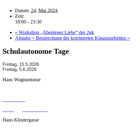
Datum:
24. Mai 2024
Zeit:
18:00 - 23:30
«
Workshop „Abenteuer Liebe“ der 2gk
Abgabe + Besprechung der korrigierten Klausurarbeiten
»
Schulautonome Tage
Freitag, 15.5.2026
Freitag, 5.6.2026
Haus Wagnastrasse
Wagnastrasse 6, 8430 Leibnitz
050248026
office@gym-leibnitz.at
Haus Klostergasse
Klostergasse 18, 8430 Leibnitz