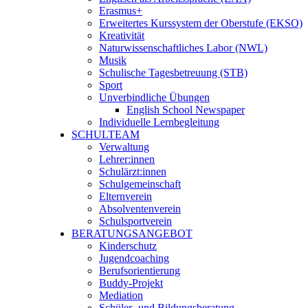
Erasmus+
Erweitertes Kurssystem der Oberstufe (EKSO)
Kreativität
Naturwissenschaftliches Labor (NWL)
Musik
Schulische Tagesbetreuung (STB)
Sport
Unverbindliche Übungen
English School Newspaper
Individuelle Lernbegleitung
SCHULTEAM
Verwaltung
Lehrer:innen
Schulärzt:innen
Schulgemeinschaft
Elternverein
Absolventenverein
Schulsportverein
BERATUNGSANGEBOT
Kinderschutz
Jugendcoaching
Berufsorientierung
Buddy-Projekt
Mediation
Schüler- und Bildungsberatung