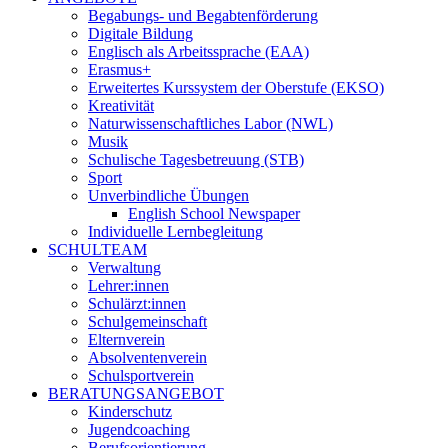
Begabungs- und Begabtenförderung
Digitale Bildung
Englisch als Arbeitssprache (EAA)
Erasmus+
Erweitertes Kurssystem der Oberstufe (EKSO)
Kreativität
Naturwissenschaftliches Labor (NWL)
Musik
Schulische Tagesbetreuung (STB)
Sport
Unverbindliche Übungen
English School Newspaper
Individuelle Lernbegleitung
SCHULTEAM
Verwaltung
Lehrer:innen
Schulärzt:innen
Schulgemeinschaft
Elternverein
Absolventenverein
Schulsportverein
BERATUNGSANGEBOT
Kinderschutz
Jugendcoaching
Berufsorientierung