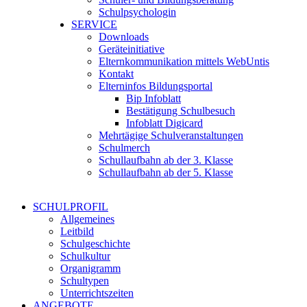
Schulpsychologin
SERVICE
Downloads
Geräteinitiative
Elternkommunikation mittels WebUntis
Kontakt
Elterninfos Bildungsportal
Bip Infoblatt
Bestätigung Schulbesuch
Infoblatt Digicard
Mehrtägige Schulveranstaltungen
Schulmerch
Schullaufbahn ab der 3. Klasse
Schullaufbahn ab der 5. Klasse
SCHULPROFIL
Allgemeines
Leitbild
Schulgeschichte
Schulkultur
Organigramm
Schultypen
Unterrichtszeiten
ANGEBOTE