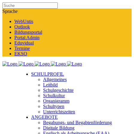
Sprache
WebUntis
Outlook
Bildungsportal
Portal Admin
Eduvidual
Termine
EKSO
SCHULPROFIL
Allgemeines
Leitbild
Schulgeschichte
Schulkultur
Organigramm
Schultypen
Unterrichtszeiten
ANGEBOTE
Begabungs- und Begabtenförderung
Digitale Bildung
Englisch als Arbeitssprache (EAA)