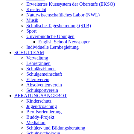
Erweitertes Kurssystem der Oberstufe (EKSO)
Kreativität
Naturwissenschaftliches Labor (NWL)
Musik
Schulische Tagesbetreuung (STB)
Sport
Unverbindliche Übungen
English School Newspaper
Individuelle Lernbegleitung
SCHULTEAM
Verwaltung
Lehrer:innen
Schulärzt:innen
Schulgemeinschaft
Elternverein
Absolventenverein
Schulsportverein
BERATUNGSANGEBOT
Kinderschutz
Jugendcoaching
Berufsorientierung
Buddy-Projekt
Mediation
Schüler- und Bildungsberatung
Schulpsychologin