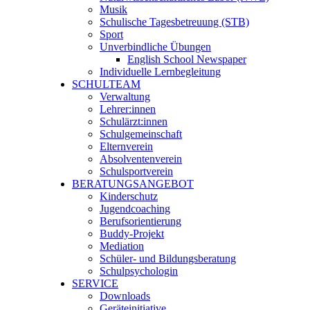
Musik
Schulische Tagesbetreuung (STB)
Sport
Unverbindliche Übungen
English School Newspaper
Individuelle Lernbegleitung
SCHULTEAM
Verwaltung
Lehrer:innen
Schulärzt:innen
Schulgemeinschaft
Elternverein
Absolventenverein
Schulsportverein
BERATUNGSANGEBOT
Kinderschutz
Jugendcoaching
Berufsorientierung
Buddy-Projekt
Mediation
Schüler- und Bildungsberatung
Schulpsychologin
SERVICE
Downloads
Geräteinitiative