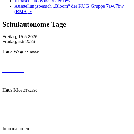
«
Präsentationsabend der 1ew
Ausstellungsbesuch „Bloom“ der KUG-Gruppe 7aw/7bw
(RMA)
»
Schulautonome Tage
Freitag, 15.5.2026
Freitag, 5.6.2026
Haus Wagnastrasse
Wagnastrasse 6, 8430 Leibnitz
050248026
office@gym-leibnitz.at
Haus Klostergasse
Klostergasse 18, 8430 Leibnitz
050248027
office@gym-leibnitz.at
Informationen