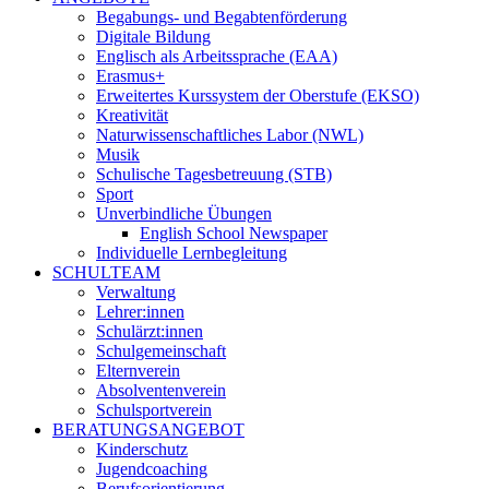
Begabungs- und Begabtenförderung
Digitale Bildung
Englisch als Arbeitssprache (EAA)
Erasmus+
Erweitertes Kurssystem der Oberstufe (EKSO)
Kreativität
Naturwissenschaftliches Labor (NWL)
Musik
Schulische Tagesbetreuung (STB)
Sport
Unverbindliche Übungen
English School Newspaper
Individuelle Lernbegleitung
SCHULTEAM
Verwaltung
Lehrer:innen
Schulärzt:innen
Schulgemeinschaft
Elternverein
Absolventenverein
Schulsportverein
BERATUNGSANGEBOT
Kinderschutz
Jugendcoaching
Berufsorientierung