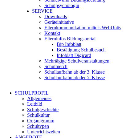
Schulpsychologin
SERVICE
Downloads
Geräteinitiative
Elternkommunikation mittels WebUntis
Kontakt
Elterninfos Bildungsportal
Bip Infoblatt
Bestätigung Schulbesuch
Infoblatt Digicard
Mehrtägige Schulveranstaltungen
Schulmerch
Schullaufbahn ab der 3. Klasse
Schullaufbahn ab der 5. Klasse
SCHULPROFIL
Allgemeines
Leitbild
Schulgeschichte
Schulkultur
Organigramm
Schultypen
Unterrichtszeiten
ANGEBOTE