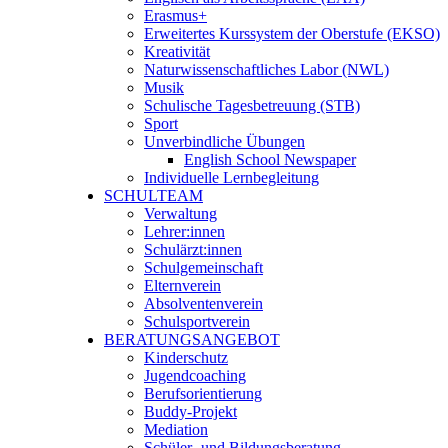
Erasmus+
Erweitertes Kurssystem der Oberstufe (EKSO)
Kreativität
Naturwissenschaftliches Labor (NWL)
Musik
Schulische Tagesbetreuung (STB)
Sport
Unverbindliche Übungen
English School Newspaper
Individuelle Lernbegleitung
SCHULTEAM
Verwaltung
Lehrer:innen
Schulärzt:innen
Schulgemeinschaft
Elternverein
Absolventenverein
Schulsportverein
BERATUNGSANGEBOT
Kinderschutz
Jugendcoaching
Berufsorientierung
Buddy-Projekt
Mediation
Schüler- und Bildungsberatung