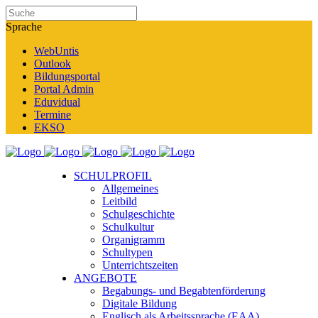
Sprache
WebUntis
Outlook
Bildungsportal
Portal Admin
Eduvidual
Termine
EKSO
SCHULPROFIL
Allgemeines
Leitbild
Schulgeschichte
Schulkultur
Organigramm
Schultypen
Unterrichtszeiten
ANGEBOTE
Begabungs- und Begabtenförderung
Digitale Bildung
Englisch als Arbeitssprache (EAA)