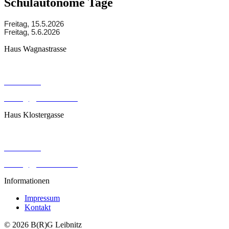
Schulautonome Tage
Freitag, 15.5.2026
Freitag, 5.6.2026
Haus Wagnastrasse
Wagnastrasse 6, 8430 Leibnitz
050248026
office@gym-leibnitz.at
Haus Klostergasse
Klostergasse 18, 8430 Leibnitz
050248027
office@gym-leibnitz.at
Informationen
Impressum
Kontakt
© 2026 B(R)G Leibnitz