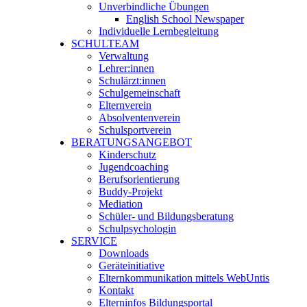
Unverbindliche Übungen
English School Newspaper
Individuelle Lernbegleitung
SCHULTEAM
Verwaltung
Lehrer:innen
Schulärzt:innen
Schulgemeinschaft
Elternverein
Absolventenverein
Schulsportverein
BERATUNGSANGEBOT
Kinderschutz
Jugendcoaching
Berufsorientierung
Buddy-Projekt
Mediation
Schüler- und Bildungsberatung
Schulpsychologin
SERVICE
Downloads
Geräteinitiative
Elternkommunikation mittels WebUntis
Kontakt
Elterninfos Bildungsportal