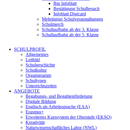
Bip Infoblatt
Bestätigung Schulbesuch
Infoblatt Digicard
Mehrtägige Schulveranstaltungen
Schulmerch
Schullaufbahn ab der 3. Klasse
Schullaufbahn ab der 5. Klasse
SCHULPROFIL
Allgemeines
Leitbild
Schulgeschichte
Schulkultur
Organigramm
Schultypen
Unterrichtszeiten
ANGEBOTE
Begabungs- und Begabtenförderung
Digitale Bildung
Englisch als Arbeitssprache (EAA)
Erasmus+
Erweitertes Kurssystem der Oberstufe (EKSO)
Kreativität
Naturwissenschaftliches Labor (NWL)