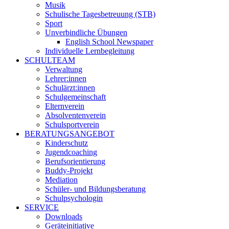
Musik
Schulische Tagesbetreuung (STB)
Sport
Unverbindliche Übungen
English School Newspaper
Individuelle Lernbegleitung
SCHULTEAM
Verwaltung
Lehrer:innen
Schulärzt:innen
Schulgemeinschaft
Elternverein
Absolventenverein
Schulsportverein
BERATUNGSANGEBOT
Kinderschutz
Jugendcoaching
Berufsorientierung
Buddy-Projekt
Mediation
Schüler- und Bildungsberatung
Schulpsychologin
SERVICE
Downloads
Geräteinitiative