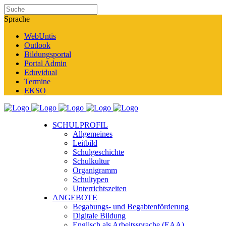
Sprache
WebUntis
Outlook
Bildungsportal
Portal Admin
Eduvidual
Termine
EKSO
SCHULPROFIL
Allgemeines
Leitbild
Schulgeschichte
Schulkultur
Organigramm
Schultypen
Unterrichtszeiten
ANGEBOTE
Begabungs- und Begabtenförderung
Digitale Bildung
Englisch als Arbeitssprache (EAA)