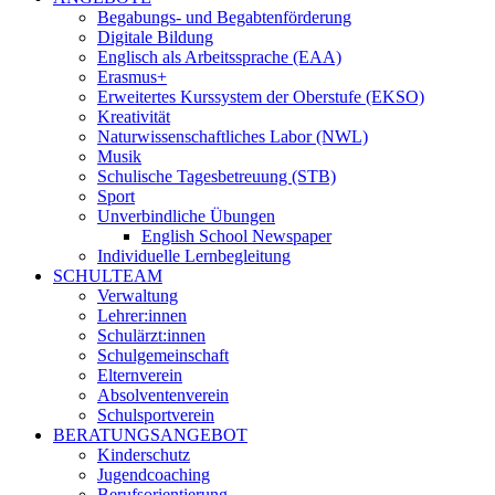
Begabungs- und Begabtenförderung
Digitale Bildung
Englisch als Arbeitssprache (EAA)
Erasmus+
Erweitertes Kurssystem der Oberstufe (EKSO)
Kreativität
Naturwissenschaftliches Labor (NWL)
Musik
Schulische Tagesbetreuung (STB)
Sport
Unverbindliche Übungen
English School Newspaper
Individuelle Lernbegleitung
SCHULTEAM
Verwaltung
Lehrer:innen
Schulärzt:innen
Schulgemeinschaft
Elternverein
Absolventenverein
Schulsportverein
BERATUNGSANGEBOT
Kinderschutz
Jugendcoaching
Berufsorientierung