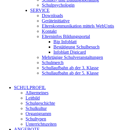
Schulpsychologin
SERVICE
Downloads
Geräteinitiative
Elternkommunikation mittels WebUntis
Kontakt
Elterninfos Bildungsportal
Bip Infoblatt
Bestätigung Schulbesuch
Infoblatt Digicard
Mehrtägige Schulveranstaltungen
Schulmerch
Schullaufbahn ab der 3. Klasse
Schullaufbahn ab der 5. Klasse
SCHULPROFIL
Allgemeines
Leitbild
Schulgeschichte
Schulkultur
Organigramm
Schultypen
Unterrichtszeiten
ANGEBOTE