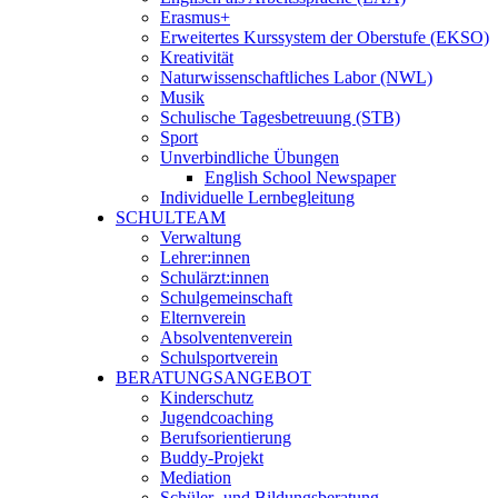
Erasmus+
Erweitertes Kurssystem der Oberstufe (EKSO)
Kreativität
Naturwissenschaftliches Labor (NWL)
Musik
Schulische Tagesbetreuung (STB)
Sport
Unverbindliche Übungen
English School Newspaper
Individuelle Lernbegleitung
SCHULTEAM
Verwaltung
Lehrer:innen
Schulärzt:innen
Schulgemeinschaft
Elternverein
Absolventenverein
Schulsportverein
BERATUNGSANGEBOT
Kinderschutz
Jugendcoaching
Berufsorientierung
Buddy-Projekt
Mediation
Schüler- und Bildungsberatung