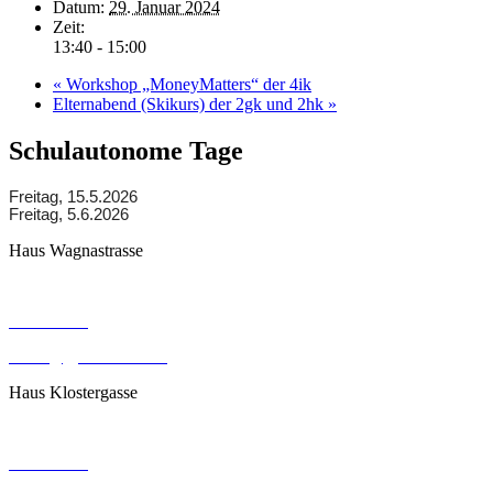
Datum:
29. Januar 2024
Zeit:
13:40 - 15:00
«
Workshop „MoneyMatters“ der 4ik
Elternabend (Skikurs) der 2gk und 2hk
»
Schulautonome Tage
Freitag, 15.5.2026
Freitag, 5.6.2026
Haus Wagnastrasse
Wagnastrasse 6, 8430 Leibnitz
050248026
office@gym-leibnitz.at
Haus Klostergasse
Klostergasse 18, 8430 Leibnitz
050248027