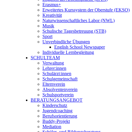
Erasmus+
Erweitertes Kurssystem der Oberstufe (EKSO)
Kreativität
Naturwissenschaftliches Labor (NWL)
Musik
Schulische Tagesbetreuung (STB)
Sport
Unverbindliche Übungen
English School Newspaper
Individuelle Lernbegleitung
SCHULTEAM
Verwaltung
Lehrer:innen
Schulärzt:innen
Schulgemeinschaft
Elternverein
Absolventenverein
Schulsportverein
BERATUNGSANGEBOT
Kinderschutz
Jugendcoaching
Berufsorientierung
Buddy-Projekt
Mediation
Schüler- und Bildungsberatung