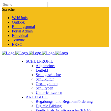
Sprache
WebUntis
Outlook
Bildungsportal
Portal Admin
Eduvidual
Termine
EKSO
SCHULPROFIL
Allgemeines
Leitbild
Schulgeschichte
Schulkultur
Organigramm
Schultypen
Unterrichtszeiten
ANGEBOTE
Begabungs- und Begabtenförderung
Digitale Bildung
Englisch als Arbeitssprache (EAA)