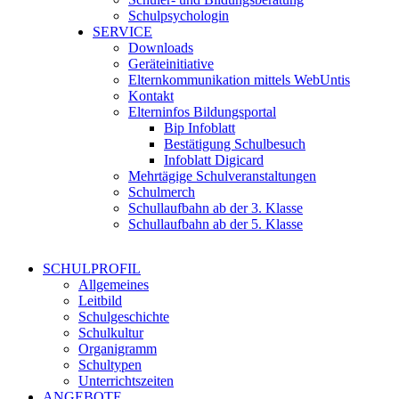
Schulpsychologin
SERVICE
Downloads
Geräteinitiative
Elternkommunikation mittels WebUntis
Kontakt
Elterninfos Bildungsportal
Bip Infoblatt
Bestätigung Schulbesuch
Infoblatt Digicard
Mehrtägige Schulveranstaltungen
Schulmerch
Schullaufbahn ab der 3. Klasse
Schullaufbahn ab der 5. Klasse
SCHULPROFIL
Allgemeines
Leitbild
Schulgeschichte
Schulkultur
Organigramm
Schultypen
Unterrichtszeiten
ANGEBOTE