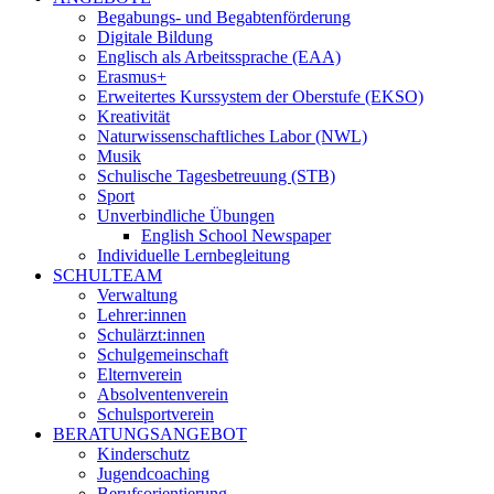
Begabungs- und Begabtenförderung
Digitale Bildung
Englisch als Arbeitssprache (EAA)
Erasmus+
Erweitertes Kurssystem der Oberstufe (EKSO)
Kreativität
Naturwissenschaftliches Labor (NWL)
Musik
Schulische Tagesbetreuung (STB)
Sport
Unverbindliche Übungen
English School Newspaper
Individuelle Lernbegleitung
SCHULTEAM
Verwaltung
Lehrer:innen
Schulärzt:innen
Schulgemeinschaft
Elternverein
Absolventenverein
Schulsportverein
BERATUNGSANGEBOT
Kinderschutz
Jugendcoaching
Berufsorientierung