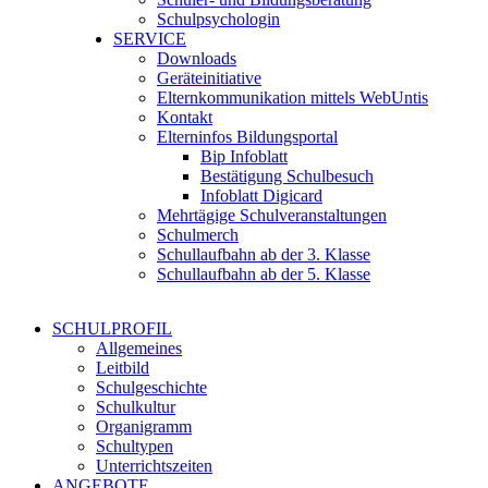
Schulpsychologin
SERVICE
Downloads
Geräteinitiative
Elternkommunikation mittels WebUntis
Kontakt
Elterninfos Bildungsportal
Bip Infoblatt
Bestätigung Schulbesuch
Infoblatt Digicard
Mehrtägige Schulveranstaltungen
Schulmerch
Schullaufbahn ab der 3. Klasse
Schullaufbahn ab der 5. Klasse
SCHULPROFIL
Allgemeines
Leitbild
Schulgeschichte
Schulkultur
Organigramm
Schultypen
Unterrichtszeiten
ANGEBOTE