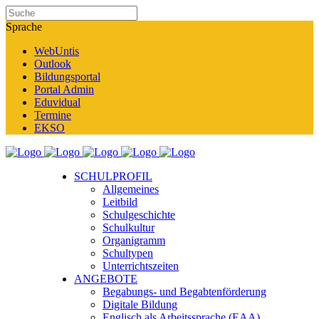
Sprache
WebUntis
Outlook
Bildungsportal
Portal Admin
Eduvidual
Termine
EKSO
SCHULPROFIL
Allgemeines
Leitbild
Schulgeschichte
Schulkultur
Organigramm
Schultypen
Unterrichtszeiten
ANGEBOTE
Begabungs- und Begabtenförderung
Digitale Bildung
Englisch als Arbeitssprache (EAA)