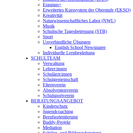
Erasmus+
Erweitertes Kurssystem der Oberstufe (EKSO)
Kreativität
Naturwissenschaftliches Labor (NWL)
Musik
Schulische Tagesbetreuung (STB)
Sport
Unverbindliche Übungen
English School Newspaper
Individuelle Lernbegleitung
SCHULTEAM
Verwaltung
Lehrer:innen
Schulärzt:innen
Schulgemeinschaft
Elternverein
Absolventenverein
Schulsportverein
BERATUNGSANGEBOT
Kinderschutz
Jugendcoaching
Berufsorientierung
Buddy-Projekt
Mediation
Schüler- und Bildungsberatung