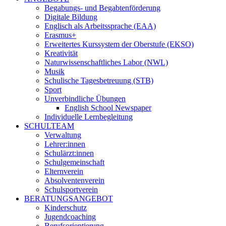
Begabungs- und Begabtenförderung
Digitale Bildung
Englisch als Arbeitssprache (EAA)
Erasmus+
Erweitertes Kurssystem der Oberstufe (EKSO)
Kreativität
Naturwissenschaftliches Labor (NWL)
Musik
Schulische Tagesbetreuung (STB)
Sport
Unverbindliche Übungen
English School Newspaper
Individuelle Lernbegleitung
SCHULTEAM
Verwaltung
Lehrer:innen
Schulärzt:innen
Schulgemeinschaft
Elternverein
Absolventenverein
Schulsportverein
BERATUNGSANGEBOT
Kinderschutz
Jugendcoaching
Berufsorientierung