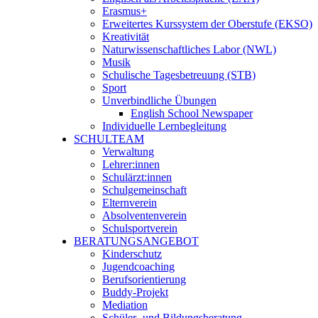
Erasmus+
Erweitertes Kurssystem der Oberstufe (EKSO)
Kreativität
Naturwissenschaftliches Labor (NWL)
Musik
Schulische Tagesbetreuung (STB)
Sport
Unverbindliche Übungen
English School Newspaper
Individuelle Lernbegleitung
SCHULTEAM
Verwaltung
Lehrer:innen
Schulärzt:innen
Schulgemeinschaft
Elternverein
Absolventenverein
Schulsportverein
BERATUNGSANGEBOT
Kinderschutz
Jugendcoaching
Berufsorientierung
Buddy-Projekt
Mediation
Schüler- und Bildungsberatung