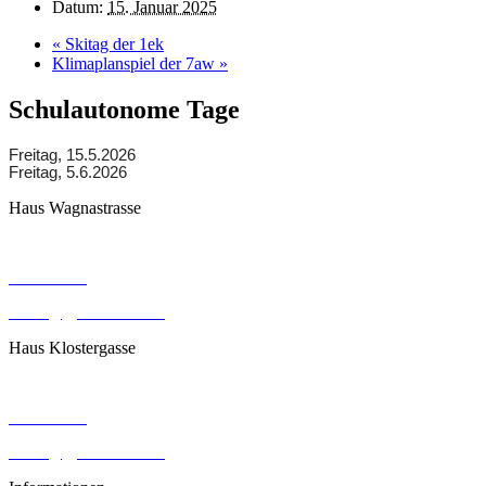
Datum:
15. Januar 2025
«
Skitag der 1ek
Klimaplanspiel der 7aw
»
Schulautonome Tage
Freitag, 15.5.2026
Freitag, 5.6.2026
Haus Wagnastrasse
Wagnastrasse 6, 8430 Leibnitz
050248026
office@gym-leibnitz.at
Haus Klostergasse
Klostergasse 18, 8430 Leibnitz
050248027
office@gym-leibnitz.at