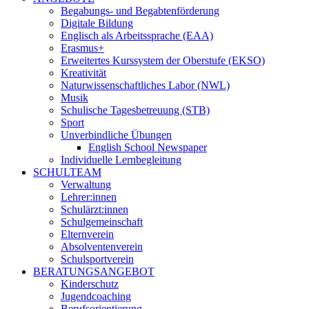
Begabungs- und Begabtenförderung
Digitale Bildung
Englisch als Arbeitssprache (EAA)
Erasmus+
Erweitertes Kurssystem der Oberstufe (EKSO)
Kreativität
Naturwissenschaftliches Labor (NWL)
Musik
Schulische Tagesbetreuung (STB)
Sport
Unverbindliche Übungen
English School Newspaper
Individuelle Lernbegleitung
SCHULTEAM
Verwaltung
Lehrer:innen
Schulärzt:innen
Schulgemeinschaft
Elternverein
Absolventenverein
Schulsportverein
BERATUNGSANGEBOT
Kinderschutz
Jugendcoaching
Berufsorientierung