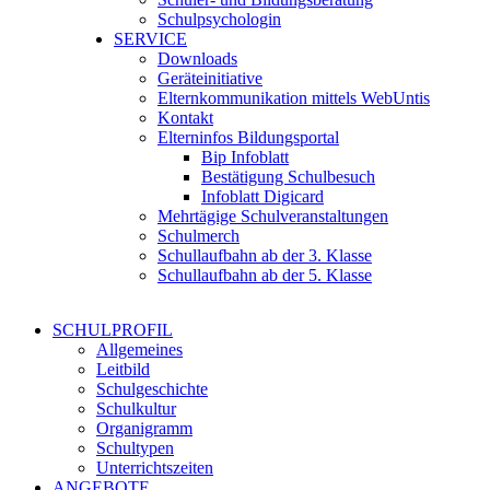
Schulpsychologin
SERVICE
Downloads
Geräteinitiative
Elternkommunikation mittels WebUntis
Kontakt
Elterninfos Bildungsportal
Bip Infoblatt
Bestätigung Schulbesuch
Infoblatt Digicard
Mehrtägige Schulveranstaltungen
Schulmerch
Schullaufbahn ab der 3. Klasse
Schullaufbahn ab der 5. Klasse
SCHULPROFIL
Allgemeines
Leitbild
Schulgeschichte
Schulkultur
Organigramm
Schultypen
Unterrichtszeiten
ANGEBOTE