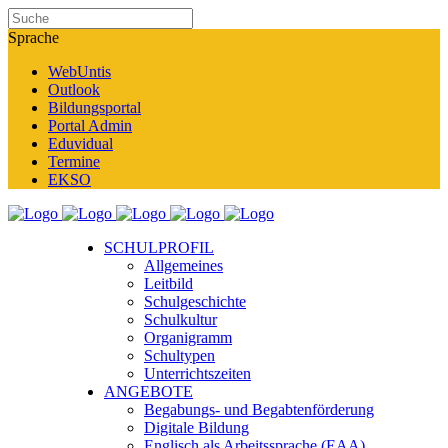
Sprache
WebUntis
Outlook
Bildungsportal
Portal Admin
Eduvidual
Termine
EKSO
SCHULPROFIL
Allgemeines
Leitbild
Schulgeschichte
Schulkultur
Organigramm
Schultypen
Unterrichtszeiten
ANGEBOTE
Begabungs- und Begabtenförderung
Digitale Bildung
Englisch als Arbeitssprache (EAA)