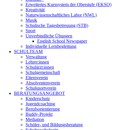
Erweitertes Kurssystem der Oberstufe (EKSO)
Kreativität
Naturwissenschaftliches Labor (NWL)
Musik
Schulische Tagesbetreuung (STB)
Sport
Unverbindliche Übungen
English School Newspaper
Individuelle Lernbegleitung
SCHULTEAM
Verwaltung
Lehrer:innen
Schulärzt:innen
Schulgemeinschaft
Elternverein
Absolventenverein
Schulsportverein
BERATUNGSANGEBOT
Kinderschutz
Jugendcoaching
Berufsorientierung
Buddy-Projekt
Mediation
Schüler- und Bildungsberatung
Schulpsychologin