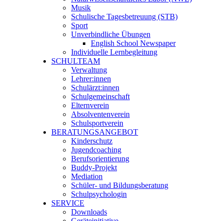
Musik
Schulische Tagesbetreuung (STB)
Sport
Unverbindliche Übungen
English School Newspaper
Individuelle Lernbegleitung
SCHULTEAM
Verwaltung
Lehrer:innen
Schulärzt:innen
Schulgemeinschaft
Elternverein
Absolventenverein
Schulsportverein
BERATUNGSANGEBOT
Kinderschutz
Jugendcoaching
Berufsorientierung
Buddy-Projekt
Mediation
Schüler- und Bildungsberatung
Schulpsychologin
SERVICE
Downloads
Geräteinitiative