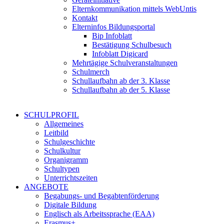
Elternkommunikation mittels WebUntis
Kontakt
Elterninfos Bildungsportal
Bip Infoblatt
Bestätigung Schulbesuch
Infoblatt Digicard
Mehrtägige Schulveranstaltungen
Schulmerch
Schullaufbahn ab der 3. Klasse
Schullaufbahn ab der 5. Klasse
SCHULPROFIL
Allgemeines
Leitbild
Schulgeschichte
Schulkultur
Organigramm
Schultypen
Unterrichtszeiten
ANGEBOTE
Begabungs- und Begabtenförderung
Digitale Bildung
Englisch als Arbeitssprache (EAA)
Erasmus+