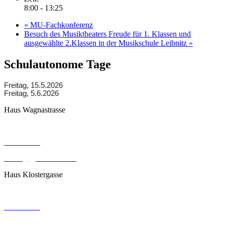
8:00 - 13:25
«
MU-Fachkonferenz
Besuch des Musiktheaters Freude für 1. Klassen und
ausgewählte 2.Klassen in der Musikschule Leibnitz
»
Schulautonome Tage
Freitag, 15.5.2026
Freitag, 5.6.2026
Haus Wagnastrasse
Wagnastrasse 6, 8430 Leibnitz
050248026
office@gym-leibnitz.at
Haus Klostergasse
Klostergasse 18, 8430 Leibnitz
050248027
office@gym-leibnitz.at