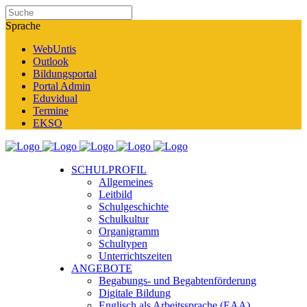
Sprache
WebUntis
Outlook
Bildungsportal
Portal Admin
Eduvidual
Termine
EKSO
SCHULPROFIL
Allgemeines
Leitbild
Schulgeschichte
Schulkultur
Organigramm
Schultypen
Unterrichtszeiten
ANGEBOTE
Begabungs- und Begabtenförderung
Digitale Bildung
Englisch als Arbeitssprache (EAA)