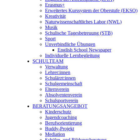
Erasmus+
Erweitertes Kurssystem der Oberstufe (EKSO)
Kreativität
Naturwissenschaftliches Labor (NWL)
Musik
Schulische Tagesbetreuung (STB)
Sport
Unverbindliche Übungen
English School Newspaper
Individuelle Lernbegleitung
SCHULTEAM
Verwaltung
Lehrer:innen
Schulärzt:innen
Schulgemeinschaft
Elternverein
Absolventenverein
Schulsportverein
BERATUNGSANGEBOT
Kinderschutz
Jugendcoaching
Berufsorientierung
Buddy-Projekt
Mediation
Schüler- und Bildungsberatung