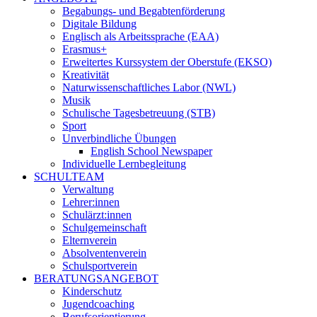
Begabungs- und Begabtenförderung
Digitale Bildung
Englisch als Arbeitssprache (EAA)
Erasmus+
Erweitertes Kurssystem der Oberstufe (EKSO)
Kreativität
Naturwissenschaftliches Labor (NWL)
Musik
Schulische Tagesbetreuung (STB)
Sport
Unverbindliche Übungen
English School Newspaper
Individuelle Lernbegleitung
SCHULTEAM
Verwaltung
Lehrer:innen
Schulärzt:innen
Schulgemeinschaft
Elternverein
Absolventenverein
Schulsportverein
BERATUNGSANGEBOT
Kinderschutz
Jugendcoaching
Berufsorientierung