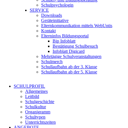
Schulpsychologin
SERVICE
Downloads
Geräteinitiative
Elternkommunikation mittels WebUntis
Kontakt
Elterninfos Bildungsportal
Bip Infoblatt
Bestätigung Schulbesuch
Infoblatt Digicard
Mehrtägige Schulveranstaltungen
Schulmerch
Schullaufbahn ab der 3. Klasse
Schullaufbahn ab der 5. Klasse
SCHULPROFIL
Allgemeines
Leitbild
Schulgeschichte
Schulkultur
Organigramm
Schultypen
Unterrichtszeiten
ANGEBOTE