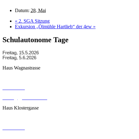
Datum:
28. Mai
«
2. SGA Sitzung
Exkursion „Ölmühle Hartlieb“ der 4ew
»
Schulautonome Tage
Freitag, 15.5.2026
Freitag, 5.6.2026
Haus Wagnastrasse
Wagnastrasse 6, 8430 Leibnitz
050248026
office@gym-leibnitz.at
Haus Klostergasse
Klostergasse 18, 8430 Leibnitz
050248027
office@gym-leibnitz.at