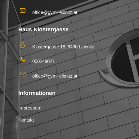
office@gym-leibnitz.at
Haus Klostergasse
Klostergasse 18, 8430 Leibnitz
050248027
office@gym-leibnitz.at
Informationen
Impressum
Kontakt