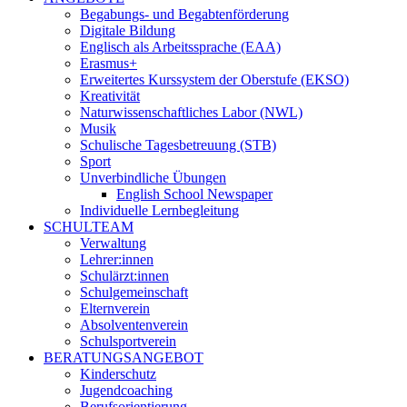
Begabungs- und Begabtenförderung
Digitale Bildung
Englisch als Arbeitssprache (EAA)
Erasmus+
Erweitertes Kurssystem der Oberstufe (EKSO)
Kreativität
Naturwissenschaftliches Labor (NWL)
Musik
Schulische Tagesbetreuung (STB)
Sport
Unverbindliche Übungen
English School Newspaper
Individuelle Lernbegleitung
SCHULTEAM
Verwaltung
Lehrer:innen
Schulärzt:innen
Schulgemeinschaft
Elternverein
Absolventenverein
Schulsportverein
BERATUNGSANGEBOT
Kinderschutz
Jugendcoaching
Berufsorientierung