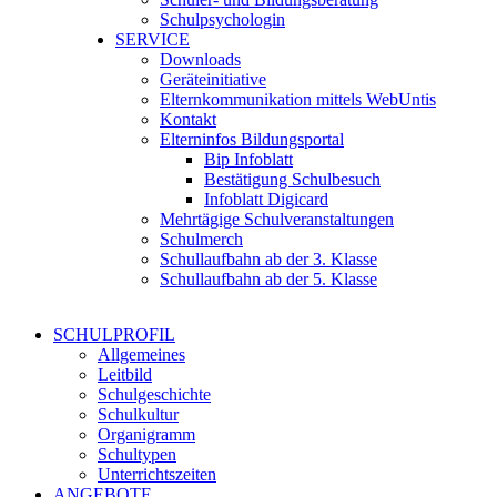
Schulpsychologin
SERVICE
Downloads
Geräteinitiative
Elternkommunikation mittels WebUntis
Kontakt
Elterninfos Bildungsportal
Bip Infoblatt
Bestätigung Schulbesuch
Infoblatt Digicard
Mehrtägige Schulveranstaltungen
Schulmerch
Schullaufbahn ab der 3. Klasse
Schullaufbahn ab der 5. Klasse
SCHULPROFIL
Allgemeines
Leitbild
Schulgeschichte
Schulkultur
Organigramm
Schultypen
Unterrichtszeiten
ANGEBOTE