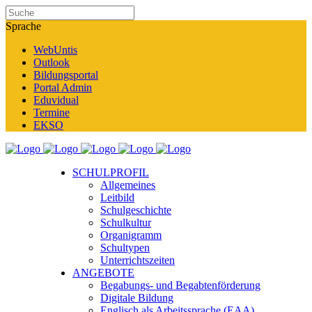
Sprache
WebUntis
Outlook
Bildungsportal
Portal Admin
Eduvidual
Termine
EKSO
SCHULPROFIL
Allgemeines
Leitbild
Schulgeschichte
Schulkultur
Organigramm
Schultypen
Unterrichtszeiten
ANGEBOTE
Begabungs- und Begabtenförderung
Digitale Bildung
Englisch als Arbeitssprache (EAA)