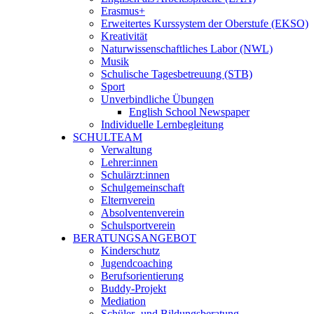
Erasmus+
Erweitertes Kurssystem der Oberstufe (EKSO)
Kreativität
Naturwissenschaftliches Labor (NWL)
Musik
Schulische Tagesbetreuung (STB)
Sport
Unverbindliche Übungen
English School Newspaper
Individuelle Lernbegleitung
SCHULTEAM
Verwaltung
Lehrer:innen
Schulärzt:innen
Schulgemeinschaft
Elternverein
Absolventenverein
Schulsportverein
BERATUNGSANGEBOT
Kinderschutz
Jugendcoaching
Berufsorientierung
Buddy-Projekt
Mediation
Schüler- und Bildungsberatung