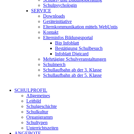
Schulpsychologin
SERVICE
Downloads
Geräteinitiative
Elternkommunikation mittels WebUntis
Kontakt
Elterninfos Bildungsportal
Bip Infoblatt
Bestätigung Schulbesuch
Infoblatt Digicard
Mehrtägige Schulveranstaltungen
Schulmerch
Schullaufbahn ab der 3. Klasse
Schullaufbahn ab der 5. Klasse
SCHULPROFIL
Allgemeines
Leitbild
Schulgeschichte
Schulkultur
Organigramm
Schultypen
Unterrichtszeiten
ANGEBOTE