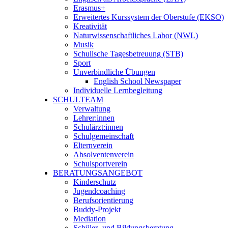
Erasmus+
Erweitertes Kurssystem der Oberstufe (EKSO)
Kreativität
Naturwissenschaftliches Labor (NWL)
Musik
Schulische Tagesbetreuung (STB)
Sport
Unverbindliche Übungen
English School Newspaper
Individuelle Lernbegleitung
SCHULTEAM
Verwaltung
Lehrer:innen
Schulärzt:innen
Schulgemeinschaft
Elternverein
Absolventenverein
Schulsportverein
BERATUNGSANGEBOT
Kinderschutz
Jugendcoaching
Berufsorientierung
Buddy-Projekt
Mediation
Schüler- und Bildungsberatung