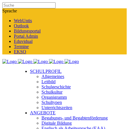
Sprache
WebUntis
Outlook
Bildungsportal
Portal Admin
Eduvidual
Termine
EKSO
SCHULPROFIL
Allgemeines
Leitbild
Schulgeschichte
Schulkultur
Organigramm
Schultypen
Unterrichtszeiten
ANGEBOTE
Begabungs- und Begabtenförderung
Digitale Bildung
Englisch als Arbeitssprache (EAA)