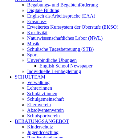
Begabungs- und Begabtenförderung
Digitale Bildung
Englisch als Arbeitssprache (EAA)
Erasmus+
Erweitertes Kurssystem der Oberstufe (EKSO)
Kreativität
Naturwissenschaftliches Labor (NWL)
Musik
Schulische Tagesbetreuung (STB)
Sport
Unverbindliche Übungen
English School Newspaper
Individuelle Lernbegleitung
SCHULTEAM
Verwaltung
Lehrer:innen
Schulärzt:innen
Schulgemeinschaft
Elternverein
Absolventenverein
Schulsportverein
BERATUNGSANGEBOT
Kinderschutz
Jugendcoaching
Berufsorientierung