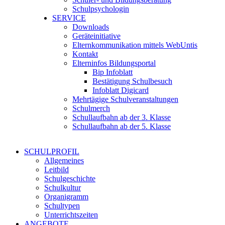
Schulpsychologin
SERVICE
Downloads
Geräteinitiative
Elternkommunikation mittels WebUntis
Kontakt
Elterninfos Bildungsportal
Bip Infoblatt
Bestätigung Schulbesuch
Infoblatt Digicard
Mehrtägige Schulveranstaltungen
Schulmerch
Schullaufbahn ab der 3. Klasse
Schullaufbahn ab der 5. Klasse
SCHULPROFIL
Allgemeines
Leitbild
Schulgeschichte
Schulkultur
Organigramm
Schultypen
Unterrichtszeiten
ANGEBOTE