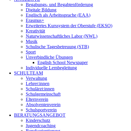
Begabungs- und Begabtenförderung
Digitale Bildung
Englisch als Arbeitssprache (EAA)
Erasmus+
Erweitertes Kurssystem der Oberstufe (EKSO)
Kreativität
Naturwissenschaftliches Labor (NWL)
Musik
Schulische Tagesbetreuung (STB)
Sport
Unverbindliche Übungen
English School Newspaper
Individuelle Lernbegleitung
SCHULTEAM
Verwaltung
Lehrer:innen
Schulärzt:innen
Schulgemeinschaft
Elternverein
Absolventenverein
Schulsportverein
BERATUNGSANGEBOT
Kinderschutz
Jugendcoaching
Berufsorientierung