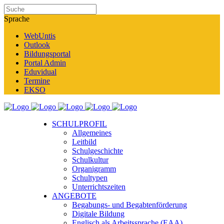
Sprache
WebUntis
Outlook
Bildungsportal
Portal Admin
Eduvidual
Termine
EKSO
SCHULPROFIL
Allgemeines
Leitbild
Schulgeschichte
Schulkultur
Organigramm
Schultypen
Unterrichtszeiten
ANGEBOTE
Begabungs- und Begabtenförderung
Digitale Bildung
Englisch als Arbeitssprache (EAA)