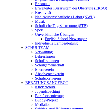
Erasmus+
Erweitertes Kurssystem der Oberstufe (EKSO)
Kreativität
Naturwissenschaftliches Labor (NWL)
Musik
Schulische Tagesbetreuung (STB)
Sport
Unverbindliche Übungen
English School Newspaper
Individuelle Lernbegleitung
SCHULTEAM
Verwaltung
Lehrer:innen
Schulärzt:innen
Schulgemeinschaft
Elternverein
Absolventenverein
Schulsportverein
BERATUNGSANGEBOT
Kinderschutz
Jugendcoaching
Berufsorientierung
Buddy-Projekt
Mediation
Schüler- und Bildungsberatung