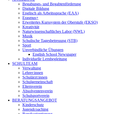
Begabungs- und Begabtenförderung
Digitale Bildung
Englisch als Arbeitssprache (EAA)
Erasmus+
Erweitertes Kurssystem der Oberstufe (EKSO)
Kreativität
Naturwissenschaftliches Labor (NWL)
Musik
Schulische Tagesbetreuung (STB)
Sport
Unverbindliche Übungen
English School Newspaper
Individuelle Lernbegleitung
SCHULTEAM
Verwaltung
Lehrer:innen
Schulärzt:innen
Schulgemeinschaft
Elternverein
Absolventenverein
Schulsportverein
BERATUNGSANGEBOT
Kinderschutz
Jugendcoaching
Berufsorientierung