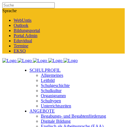
Sprache
WebUntis
Outlook
Bildungsportal
Portal Admin
Eduvidual
Termine
EKSO
SCHULPROFIL
Allgemeines
Leitbild
Schulgeschichte
Schulkultur
Organigramm
Schultypen
Unterrichtszeiten
ANGEBOTE
Begabungs- und Begabtenförderung
Digitale Bildung
Englisch als Arbeitssprache (EAA)