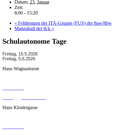
Datum:
23. Januar
Zeit:
8:00 - 15:20
«
Feldtestung der ITA-Gruppe (FUS) der 8aw/8bw
Maturaball der 8ck
»
Schulautonome Tage
Freitag, 15.5.2026
Freitag, 5.6.2026
Haus Wagnastrasse
Wagnastrasse 6, 8430 Leibnitz
050248026
office@gym-leibnitz.at
Haus Klostergasse
Klostergasse 18, 8430 Leibnitz
050248027