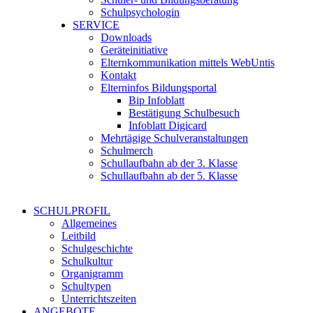
Schulpsychologin
SERVICE
Downloads
Geräteinitiative
Elternkommunikation mittels WebUntis
Kontakt
Elterninfos Bildungsportal
Bip Infoblatt
Bestätigung Schulbesuch
Infoblatt Digicard
Mehrtägige Schulveranstaltungen
Schulmerch
Schullaufbahn ab der 3. Klasse
Schullaufbahn ab der 5. Klasse
SCHULPROFIL
Allgemeines
Leitbild
Schulgeschichte
Schulkultur
Organigramm
Schultypen
Unterrichtszeiten
ANGEBOTE