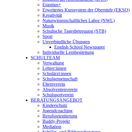
Erasmus+
Erweitertes Kurssystem der Oberstufe (EKSO)
Kreativität
Naturwissenschaftliches Labor (NWL)
Musik
Schulische Tagesbetreuung (STB)
Sport
Unverbindliche Übungen
English School Newspaper
Individuelle Lernbegleitung
SCHULTEAM
Verwaltung
Lehrer:innen
Schulärzt:innen
Schulgemeinschaft
Elternverein
Absolventenverein
Schulsportverein
BERATUNGSANGEBOT
Kinderschutz
Jugendcoaching
Berufsorientierung
Buddy-Projekt
Mediation
Schüler- und Bildungsberatung