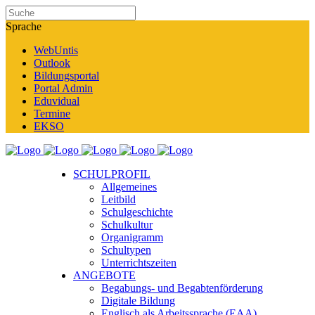
Sprache
WebUntis
Outlook
Bildungsportal
Portal Admin
Eduvidual
Termine
EKSO
SCHULPROFIL
Allgemeines
Leitbild
Schulgeschichte
Schulkultur
Organigramm
Schultypen
Unterrichtszeiten
ANGEBOTE
Begabungs- und Begabtenförderung
Digitale Bildung
Englisch als Arbeitssprache (EAA)