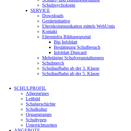
Schulpsychologin
SERVICE
Downloads
Geräteinitiative
Elternkommunikation mittels WebUntis
Kontakt
Elterninfos Bildungsportal
Bip Infoblatt
Bestätigung Schulbesuch
Infoblatt Digicard
Mehrtägige Schulveranstaltungen
Schulmerch
Schullaufbahn ab der 3. Klasse
Schullaufbahn ab der 5. Klasse
SCHULPROFIL
Allgemeines
Leitbild
Schulgeschichte
Schulkultur
Organigramm
Schultypen
Unterrichtszeiten
ANGEBOTE