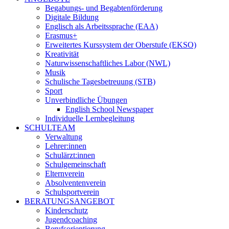
Begabungs- und Begabtenförderung
Digitale Bildung
Englisch als Arbeitssprache (EAA)
Erasmus+
Erweitertes Kurssystem der Oberstufe (EKSO)
Kreativität
Naturwissenschaftliches Labor (NWL)
Musik
Schulische Tagesbetreuung (STB)
Sport
Unverbindliche Übungen
English School Newspaper
Individuelle Lernbegleitung
SCHULTEAM
Verwaltung
Lehrer:innen
Schulärzt:innen
Schulgemeinschaft
Elternverein
Absolventenverein
Schulsportverein
BERATUNGSANGEBOT
Kinderschutz
Jugendcoaching
Berufsorientierung