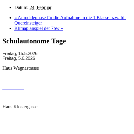
Datum:
24. Februar
«
Anmeldephase für die Aufnahme in die 1.Klasse bzw. für
Quereinsteiger
Klimaplanspiel der 7bw
»
Schulautonome Tage
Freitag, 15.5.2026
Freitag, 5.6.2026
Haus Wagnastrasse
Wagnastrasse 6, 8430 Leibnitz
050248026
office@gym-leibnitz.at
Haus Klostergasse
Klostergasse 18, 8430 Leibnitz
050248027