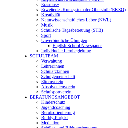
Erasmus+
Erweitertes Kurssystem der Oberstufe (EKSO)
Kreativität
Naturwissenschaftliches Labor (NWL)
Musik
Schulische Tagesbetreuung (STB)
Sport
Unverbindliche Übungen
English School Newspaper
Individuelle Lernbegleitung
SCHULTEAM
Verwaltung
Lehrer:innen
Schulärzt:innen
Schulgemeinschaft
Elternverein
Absolventenverein
Schulsportverein
BERATUNGSANGEBOT
Kinderschutz
Jugendcoaching
Berufsorientierung
Buddy-Projekt
Mediation
Schüler- und Bildungsberatung