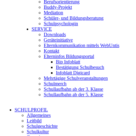
Berufsorientierung
Buddy-Projekt
Mediation
Schüler- und Bildungsberatung
Schulpsychologin
SERVICE
Downloads
Geräteinitiative
Elternkommunikation mittels WebUntis
Kontakt
Elterninfos Bildungsportal
Bip Infoblatt
Bestätigung Schulbesuch
Infoblatt Digicard
Mehrtägige Schulveranstaltungen
Schulmerch
Schullaufbahn ab der 3. Klasse
Schullaufbahn ab der 5. Klasse
SCHULPROFIL
Allgemeines
Leitbild
Schulgeschichte
Schulkultur