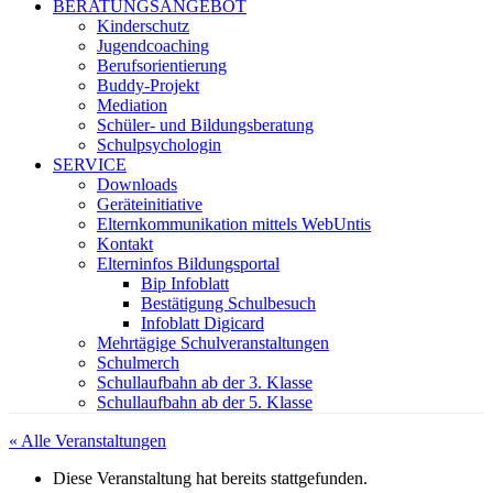
BERATUNGSANGEBOT
Kinderschutz
Jugendcoaching
Berufsorientierung
Buddy-Projekt
Mediation
Schüler- und Bildungsberatung
Schulpsychologin
SERVICE
Downloads
Geräteinitiative
Elternkommunikation mittels WebUntis
Kontakt
Elterninfos Bildungsportal
Bip Infoblatt
Bestätigung Schulbesuch
Infoblatt Digicard
Mehrtägige Schulveranstaltungen
Schulmerch
Schullaufbahn ab der 3. Klasse
Schullaufbahn ab der 5. Klasse
« Alle Veranstaltungen
Diese Veranstaltung hat bereits stattgefunden.