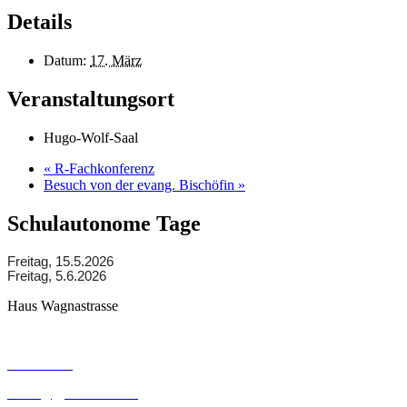
Details
Datum:
17. März
Veranstaltungsort
Hugo-Wolf-Saal
«
R-Fachkonferenz
Besuch von der evang. Bischöfin
»
Schulautonome Tage
Freitag, 15.5.2026
Freitag, 5.6.2026
Haus Wagnastrasse
Wagnastrasse 6, 8430 Leibnitz
050248026
office@gym-leibnitz.at