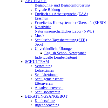
ANGEBOTE
Begabungs- und Begabtenförderung
Digitale Bildung
Englisch als Arbeitssprache (EAA)
Erasmus+
Erweitertes Kurssystem der Oberstufe (EKSO)
Kreativität
Naturwissenschaftliches Labor (NWL)
Musik
Schulische Tagesbetreuung (STB)
Sport
Unverbindliche Übungen
English School Newspaper
Individuelle Lernbegleitung
SCHULTEAM
Verwaltung
Lehrer:innen
Schulärzt:innen
Schulgemeinschaft
Elternverein
Absolventenverein
Schulsportverein
BERATUNGSANGEBOT
Kinderschutz
Jugendcoaching