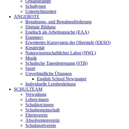
Organigramm
Schultypen
Unterrichtszeiten
ANGEBOTE
Begabungs- und Begabtenförderung
Digitale Bildung
Englisch als Arbeitssprache (EAA)
Erasmus+
Erweitertes Kurssystem der Oberstufe (EKSO)
Kreativität
Naturwissenschaftliches Labor (NWL)
Musik
Schulische Tagesbetreuung (STB)
Sport
Unverbindliche Übungen
English School Newspaper
Individuelle Lernbegleitung
SCHULTEAM
Verwaltung
Lehrer:innen
Schulärzt:innen
Schulgemeinschaft
Elternverein
Absolventenverein
Schulsportverein