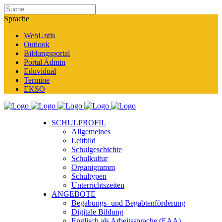
Sprache
WebUntis
Outlook
Bildungsportal
Portal Admin
Eduvidual
Termine
EKSO
SCHULPROFIL
Allgemeines
Leitbild
Schulgeschichte
Schulkultur
Organigramm
Schultypen
Unterrichtszeiten
ANGEBOTE
Begabungs- und Begabtenförderung
Digitale Bildung
Englisch als Arbeitssprache (EAA)