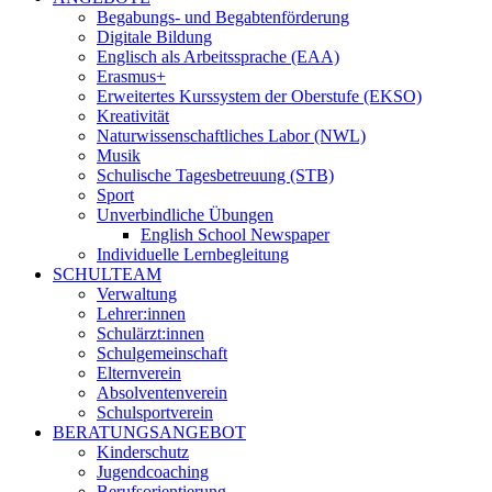
Begabungs- und Begabtenförderung
Digitale Bildung
Englisch als Arbeitssprache (EAA)
Erasmus+
Erweitertes Kurssystem der Oberstufe (EKSO)
Kreativität
Naturwissenschaftliches Labor (NWL)
Musik
Schulische Tagesbetreuung (STB)
Sport
Unverbindliche Übungen
English School Newspaper
Individuelle Lernbegleitung
SCHULTEAM
Verwaltung
Lehrer:innen
Schulärzt:innen
Schulgemeinschaft
Elternverein
Absolventenverein
Schulsportverein
BERATUNGSANGEBOT
Kinderschutz
Jugendcoaching
Berufsorientierung