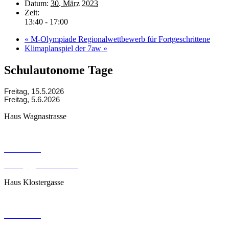
Datum:
30. März 2023
Zeit:
13:40 - 17:00
«
M-Olympiade Regionalwettbewerb für Fortgeschrittene
Klimaplanspiel der 7aw
»
Schulautonome Tage
Freitag, 15.5.2026
Freitag, 5.6.2026
Haus Wagnastrasse
Wagnastrasse 6, 8430 Leibnitz
050248026
office@gym-leibnitz.at
Haus Klostergasse
Klostergasse 18, 8430 Leibnitz
050248027