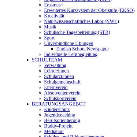
Erasmus+
Erweitertes Kurssystem der Oberstufe (EKSO)
Kreativität
Naturwissenschaftliches Labor (NWL)
Musik
Schulische Tagesbetreuung (STB)
Sport
Unverbindliche Übungen
English School Newspaper
Individuelle Lernbegleitung
SCHULTEAM
Verwaltung
Lehrer:innen
Schulärzt:innen
Schulgemeinschaft
Elternverein
Absolventenverein
Schulsportverein
BERATUNGSANGEBOT
Kinderschutz
Jugendcoaching
Berufsorientierung
Buddy-Projekt
Mediation
Schüler- und Bildungsberatung