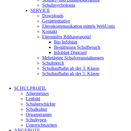
Schulpsychologin
SERVICE
Downloads
Geräteinitiative
Elternkommunikation mittels WebUntis
Kontakt
Elterninfos Bildungsportal
Bip Infoblatt
Bestätigung Schulbesuch
Infoblatt Digicard
Mehrtägige Schulveranstaltungen
Schulmerch
Schullaufbahn ab der 3. Klasse
Schullaufbahn ab der 5. Klasse
SCHULPROFIL
Allgemeines
Leitbild
Schulgeschichte
Schulkultur
Organigramm
Schultypen
Unterrichtszeiten
ANGEBOTE