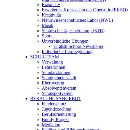
Erasmus+
Erweitertes Kurssystem der Oberstufe (EKSO)
Kreativität
Naturwissenschaftliches Labor (NWL)
Musik
Schulische Tagesbetreuung (STB)
Sport
Unverbindliche Übungen
English School Newspaper
Individuelle Lernbegleitung
SCHULTEAM
Verwaltung
Lehrer:innen
Schulärzt:innen
Schulgemeinschaft
Elternverein
Absolventenverein
Schulsportverein
BERATUNGSANGEBOT
Kinderschutz
Jugendcoaching
Berufsorientierung
Buddy-Projekt
Mediation
Schüler- und Bildungsberatung