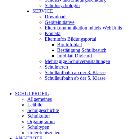
Schulpsychologin
SERVICE
Downloads
Geräteinitiative
Elternkommunikation mittels WebUntis
Kontakt
Elterninfos Bildungsportal
Bip Infoblatt
Bestätigung Schulbesuch
Infoblatt Digicard
Mehrtägige Schulveranstaltungen
Schulmerch
Schullaufbahn ab der 3. Klasse
Schullaufbahn ab der 5. Klasse
SCHULPROFIL
Allgemeines
Leitbild
Schulgeschichte
Schulkultur
Organigramm
Schultypen
Unterrichtszeiten
ANGEBOTE