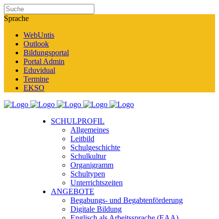
Sprache
WebUntis
Outlook
Bildungsportal
Portal Admin
Eduvidual
Termine
EKSO
SCHULPROFIL
Allgemeines
Leitbild
Schulgeschichte
Schulkultur
Organigramm
Schultypen
Unterrichtszeiten
ANGEBOTE
Begabungs- und Begabtenförderung
Digitale Bildung
Englisch als Arbeitssprache (EAA)