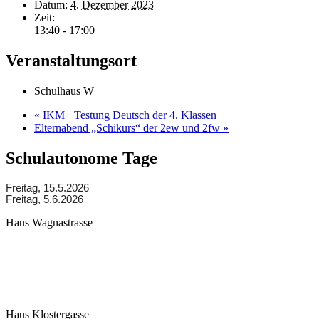
Datum:
4. Dezember 2023
Zeit:
13:40 - 17:00
Veranstaltungsort
Schulhaus W
«
IKM+ Testung Deutsch der 4. Klassen
Elternabend „Schikurs“ der 2ew und 2fw
»
Schulautonome Tage
Freitag, 15.5.2026
Freitag, 5.6.2026
Haus Wagnastrasse
Wagnastrasse 6, 8430 Leibnitz
050248026
office@gym-leibnitz.at
Haus Klostergasse