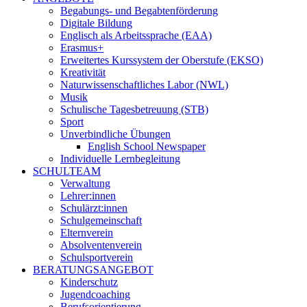
Begabungs- und Begabtenförderung
Digitale Bildung
Englisch als Arbeitssprache (EAA)
Erasmus+
Erweitertes Kurssystem der Oberstufe (EKSO)
Kreativität
Naturwissenschaftliches Labor (NWL)
Musik
Schulische Tagesbetreuung (STB)
Sport
Unverbindliche Übungen
English School Newspaper
Individuelle Lernbegleitung
SCHULTEAM
Verwaltung
Lehrer:innen
Schulärzt:innen
Schulgemeinschaft
Elternverein
Absolventenverein
Schulsportverein
BERATUNGSANGEBOT
Kinderschutz
Jugendcoaching
Berufsorientierung