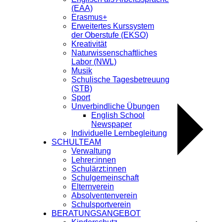
(EAA)
«
EAA-Kompetenzcheck
Erasmus+
Workshop Suchtprävention der 4cw
»
Erweitertes Kurssystem
der Oberstufe (EKSO)
Kreativität
Naturwissenschaftliches
Labor (NWL)
Musik
Schulische Tagesbetreuung
(STB)
Sport
Unverbindliche Übungen
English School
Newspaper
Individuelle Lernbegleitung
SCHULTEAM
Verwaltung
Lehrer:innen
Schulärzt:innen
Schulgemeinschaft
Elternverein
Absolventenverein
Zum Kalender hinzufügen
Schulsportverein
BERATUNGSANGEBOT