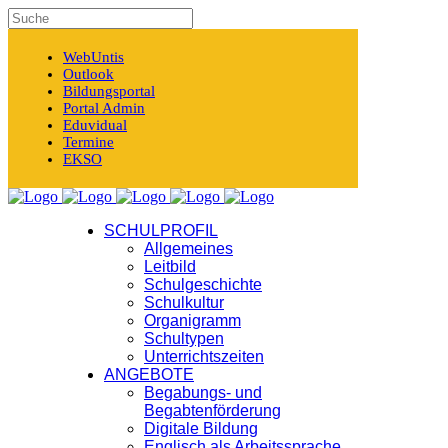
WebUntis
Outlook
Bildungsportal
Portal Admin
Eduvidual
Termine
EKSO
SCHULPROFIL
Allgemeines
Leitbild
Schulgeschichte
« Alle Veranstaltungen
Schulkultur
Organigramm
Diese Veranstaltung hat bereits stattgefunden.
Schultypen
Unterrichtszeiten
ANGEBOTE
Begabungs- und
EAA-Nachmittag der 3ew
Begabtenförderung
Digitale Bildung
31. Mai 2023 @ 13:40
Englisch als Arbeitssprache
-
17:00