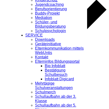
Kinderschutz
Jugendcoaching
Berufsorientierung
Buddy-Projekt
Mediation
Schüler- und
Bildungsberatung
Schulpsychologin
SERVICE
Downloads
Geräteinitiative
Elternkommunikation mittels
WebUntis
Kontakt
Elterninfos Bildungsportal
Bip Infoblatt
Bestätigung
Google Kalender
Schulbesuch
iCalendar
Infoblatt Digicard
Outlook 365
Mehrtägige
Outlook Live
Schulveranstaltungen
Schulmerch
Schullaufbahn ab der 3.
Klasse
Details
Schullaufbahn ab der 5.