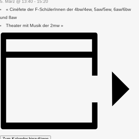
5. März @ 13:40
-
15:20
«
Cinéfete der F-SchülerInnen der 4bw/4ew, 5aw/5ew, 6aw/6bw
und 8aw
Theater mit Musik der 2mw
»
Zum Kalender hinzufügen