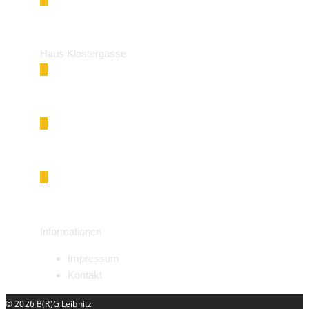
office@gym-leibnitz.at
Haus Klostergasse
Klostergasse 18, 8430 Leibnitz
050248027
office@gym-leibnitz.at
Informationen
Impressum
Kontakt
© 2026 B(R)G Leibnitz