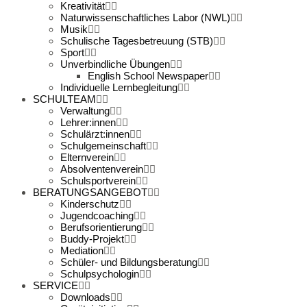
Kreativität
Naturwissenschaftliches Labor (NWL)
Musik
Schulische Tagesbetreuung (STB)
Sport
Unverbindliche Übungen
English School Newspaper
Individuelle Lernbegleitung
SCHULTEAM
Verwaltung
Lehrer:innen
Schulärzt:innen
Schulgemeinschaft
Elternverein
Absolventenverein
Schulsportverein
BERATUNGSANGEBOT
Kinderschutz
Jugendcoaching
Berufsorientierung
Buddy-Projekt
Mediation
Schüler- und Bildungsberatung
Schulpsychologin
SERVICE
Downloads