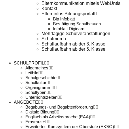
Elternkommunikation mittels WebUntis
Kontakt
Elterninfos Bildungsportal
Bip Infoblatt
Bestätigung Schulbesuch
Infoblatt Digicard
Mehrtägige Schulveranstaltungen
Schulmerch
Schullaufbahn ab der 3. Klasse
Schullaufbahn ab der 5. Klasse
SCHULPROFIL
Allgemeines
Leitbild
Schulgeschichte
Schulkultur
Organigramm
Schultypen
Unterrichtszeiten
ANGEBOTE
Begabungs- und Begabtenförderung
Digitale Bildung
Englisch als Arbeitssprache (EAA)
Erasmus+
Erweitertes Kurssystem der Oberstufe (EKSO)