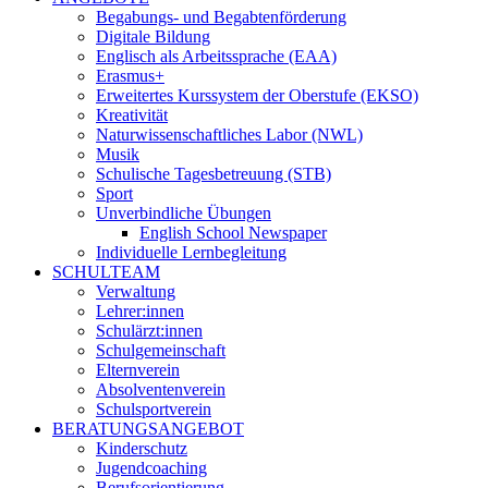
Begabungs- und Begabtenförderung
Digitale Bildung
Englisch als Arbeitssprache (EAA)
Erasmus+
Erweitertes Kurssystem der Oberstufe (EKSO)
Kreativität
Naturwissenschaftliches Labor (NWL)
Musik
Schulische Tagesbetreuung (STB)
Sport
Unverbindliche Übungen
English School Newspaper
Individuelle Lernbegleitung
SCHULTEAM
Verwaltung
Lehrer:innen
Schulärzt:innen
Schulgemeinschaft
Elternverein
Absolventenverein
Schulsportverein
BERATUNGSANGEBOT
Kinderschutz
Jugendcoaching
Berufsorientierung