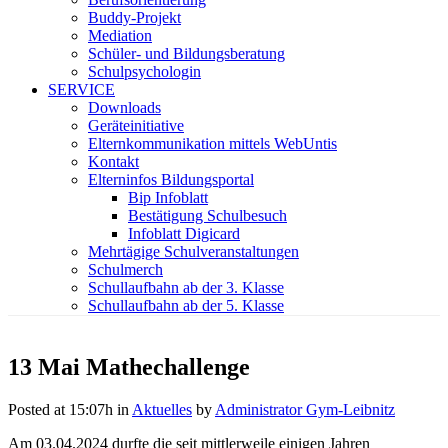
Buddy-Projekt
Mediation
Schüler- und Bildungsberatung
Schulpsychologin
SERVICE
Downloads
Geräteinitiative
Elternkommunikation mittels WebUntis
Kontakt
Elterninfos Bildungsportal
Bip Infoblatt
Bestätigung Schulbesuch
Infoblatt Digicard
Mehrtägige Schulveranstaltungen
Schulmerch
Schullaufbahn ab der 3. Klasse
Schullaufbahn ab der 5. Klasse
13 Mai
Mathechallenge
Posted at 15:07h
in
Aktuelles
by
Administrator Gym-Leibnitz
Am 03.04.2024 durfte die seit mittlerweile einigen Jahren