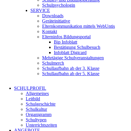
Schulpsychologin
SERVICE
Downloads
Geräteinitiative
Elternkommunikation mittels WebUntis
Kontakt
Elterninfos Bildungsportal
Bip Infoblatt
Bestätigung Schulbesuch
Infoblatt Digicard
Mehrtägige Schulveranstaltungen
Schulmerch
Schullaufbahn ab der 3. Klasse
Schullaufbahn ab der 5. Klasse
SCHULPROFIL
Allgemeines
Leitbild
Schulgeschichte
Schulkultur
Organigramm
Schultypen
Unterrichtszeiten
ANGEBOTE