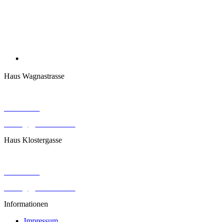
Haus Wagnastrasse
Wagnastrasse 6, 8430 Leibnitz
050248026
office@gym-leibnitz.at
Haus Klostergasse
Klostergasse 18, 8430 Leibnitz
050248027
office@gym-leibnitz.at
Informationen
Impressum