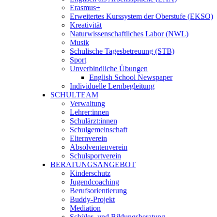
Erasmus+
Erweitertes Kurssystem der Oberstufe (EKSO)
Kreativität
Naturwissenschaftliches Labor (NWL)
Musik
Schulische Tagesbetreuung (STB)
Sport
Unverbindliche Übungen
English School Newspaper
Individuelle Lernbegleitung
SCHULTEAM
Verwaltung
Lehrer:innen
Schulärzt:innen
Schulgemeinschaft
Elternverein
Absolventenverein
Schulsportverein
BERATUNGSANGEBOT
Kinderschutz
Jugendcoaching
Berufsorientierung
Buddy-Projekt
Mediation
Schüler- und Bildungsberatung