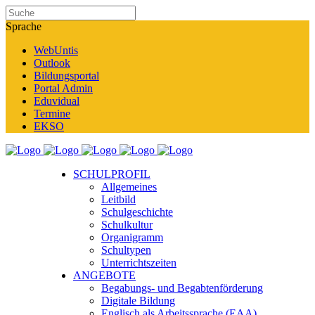
Sprache
WebUntis
Outlook
Bildungsportal
Portal Admin
Eduvidual
Termine
EKSO
SCHULPROFIL
Allgemeines
Leitbild
Schulgeschichte
Schulkultur
Organigramm
Schultypen
Unterrichtszeiten
ANGEBOTE
Begabungs- und Begabtenförderung
Digitale Bildung
Englisch als Arbeitssprache (EAA)