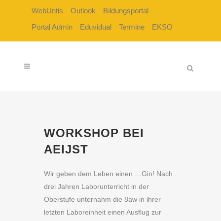
WebUntis
Outlook
Bildungsportal
Portal Admin
Eduvidual
Termine
EKSO
WORKSHOP BEI
AEIJST
Wir geben dem Leben einen …Gin! Nach
drei Jahren Laborunterricht in der
Oberstufe unternahm die 8aw in ihrer
letzten Laboreinheit einen Ausflug zur