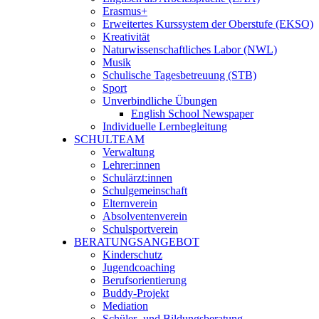
Erasmus+
Erweitertes Kurssystem der Oberstufe (EKSO)
Kreativität
Naturwissenschaftliches Labor (NWL)
Musik
Schulische Tagesbetreuung (STB)
Sport
Unverbindliche Übungen
English School Newspaper
Individuelle Lernbegleitung
SCHULTEAM
Verwaltung
Lehrer:innen
Schulärzt:innen
Schulgemeinschaft
Elternverein
Absolventenverein
Schulsportverein
BERATUNGSANGEBOT
Kinderschutz
Jugendcoaching
Berufsorientierung
Buddy-Projekt
Mediation
Schüler- und Bildungsberatung