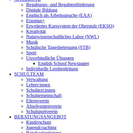
Begabungs- und Begabtenförderung
Digitale Bildung
Englisch als Arbeitssprache (EAA)
Erasmus+
Erweitertes Kurssystem der Oberstufe (EKSO)
Kreativität
Naturwissenschaftliches Labor (NWL)
Musik
Schulische Tagesbetreuung (STB)
Sport
Unverbindliche Übungen
English School Newspaper
Individuelle Lernbegleitung
SCHULTEAM
Verwaltung
Lehrer:innen
Schulärzt:innen
Schulgemeinschaft
Elternverein
Absolventenverein
Schulsportverein
BERATUNGSANGEBOT
Kinderschutz
Jugendcoaching
Berufsorientierung