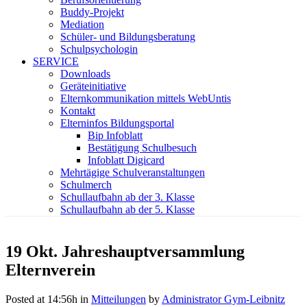
Buddy-Projekt
Mediation
Schüler- und Bildungsberatung
Schulpsychologin
SERVICE
Downloads
Geräteinitiative
Elternkommunikation mittels WebUntis
Kontakt
Elterninfos Bildungsportal
Bip Infoblatt
Bestätigung Schulbesuch
Infoblatt Digicard
Mehrtägige Schulveranstaltungen
Schulmerch
Schullaufbahn ab der 3. Klasse
Schullaufbahn ab der 5. Klasse
19 Okt.
Jahreshauptversammlung
Elternverein
Posted at 14:56h
in
Mitteilungen
by
Administrator Gym-Leibnitz