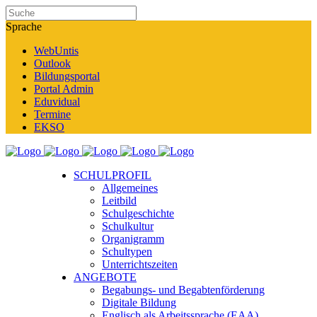
Sprache
WebUntis
Outlook
Bildungsportal
Portal Admin
Eduvidual
Termine
EKSO
SCHULPROFIL
Allgemeines
Leitbild
Schulgeschichte
Schulkultur
Organigramm
Schultypen
Unterrichtszeiten
ANGEBOTE
Begabungs- und Begabtenförderung
Digitale Bildung
Englisch als Arbeitssprache (EAA)