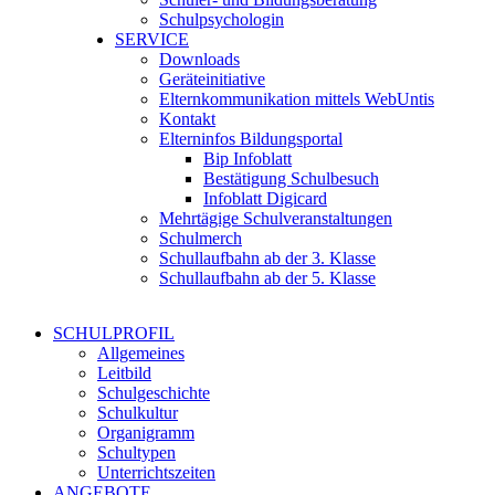
Schulpsychologin
SERVICE
Downloads
Geräteinitiative
Elternkommunikation mittels WebUntis
Kontakt
Elterninfos Bildungsportal
Bip Infoblatt
Bestätigung Schulbesuch
Infoblatt Digicard
Mehrtägige Schulveranstaltungen
Schulmerch
Schullaufbahn ab der 3. Klasse
Schullaufbahn ab der 5. Klasse
SCHULPROFIL
Allgemeines
Leitbild
Schulgeschichte
Schulkultur
Organigramm
Schultypen
Unterrichtszeiten
ANGEBOTE