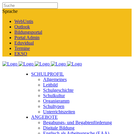
Sprache
WebUntis
Outlook
Bildungsportal
Portal Admin
Eduvidual
Termine
EKSO
SCHULPROFIL
Allgemeines
Leitbild
Schulgeschichte
Schulkultur
Organigramm
Schultypen
Unterrichtszeiten
ANGEBOTE
Begabungs- und Begabtenförderung
Digitale Bildung
Englisch als Arbeitssprache (EAA)