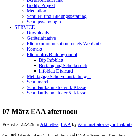
Buddy-Projekt
Mediation
Schüler- und Bildungsberatung
Schulpsychologin
SERVICE
Downloads
Geräteinitiative
Elternkommunikation mittels WebUntis
Kontakt
Elterninfos Bildungsportal
Bip Infoblatt
Bestätigung Schulbesuch
Infoblatt Digicard
Mehrtägige Schulveranstaltungen
Schulmerch
Schullaufbahn ab der 3. Klasse
Schullaufbahn ab der 5. Klasse
07 März
EAA afternoon
Posted at 22:42h
in
Aktuelles
,
EAA
by
Administrator Gym-Leibnitz
nd
rd
On 2
March, class 1gk had their 3
EAA afternoon. Together