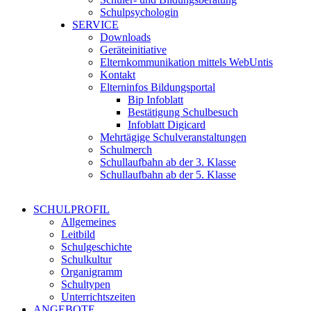
Schulpsychologin
SERVICE
Downloads
Geräteinitiative
Elternkommunikation mittels WebUntis
Kontakt
Elterninfos Bildungsportal
Bip Infoblatt
Bestätigung Schulbesuch
Infoblatt Digicard
Mehrtägige Schulveranstaltungen
Schulmerch
Schullaufbahn ab der 3. Klasse
Schullaufbahn ab der 5. Klasse
SCHULPROFIL
Allgemeines
Leitbild
Schulgeschichte
Schulkultur
Organigramm
Schultypen
Unterrichtszeiten
ANGEBOTE