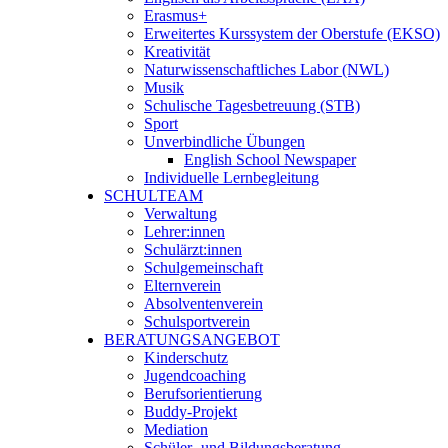
Erasmus+
Erweitertes Kurssystem der Oberstufe (EKSO)
Kreativität
Naturwissenschaftliches Labor (NWL)
Musik
Schulische Tagesbetreuung (STB)
Sport
Unverbindliche Übungen
English School Newspaper
Individuelle Lernbegleitung
SCHULTEAM
Verwaltung
Lehrer:innen
Schulärzt:innen
Schulgemeinschaft
Elternverein
Absolventenverein
Schulsportverein
BERATUNGSANGEBOT
Kinderschutz
Jugendcoaching
Berufsorientierung
Buddy-Projekt
Mediation
Schüler- und Bildungsberatung