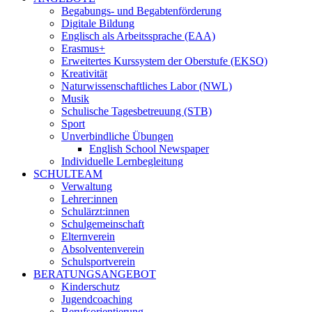
Begabungs- und Begabtenförderung
Digitale Bildung
Englisch als Arbeitssprache (EAA)
Erasmus+
Erweitertes Kurssystem der Oberstufe (EKSO)
Kreativität
Naturwissenschaftliches Labor (NWL)
Musik
Schulische Tagesbetreuung (STB)
Sport
Unverbindliche Übungen
English School Newspaper
Individuelle Lernbegleitung
SCHULTEAM
Verwaltung
Lehrer:innen
Schulärzt:innen
Schulgemeinschaft
Elternverein
Absolventenverein
Schulsportverein
BERATUNGSANGEBOT
Kinderschutz
Jugendcoaching
Berufsorientierung