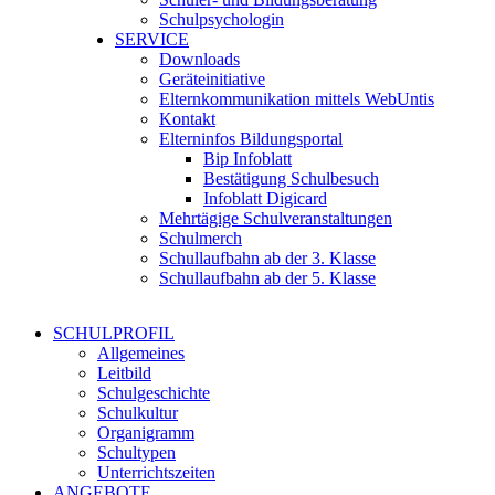
Schulpsychologin
SERVICE
Downloads
Geräteinitiative
Elternkommunikation mittels WebUntis
Kontakt
Elterninfos Bildungsportal
Bip Infoblatt
Bestätigung Schulbesuch
Infoblatt Digicard
Mehrtägige Schulveranstaltungen
Schulmerch
Schullaufbahn ab der 3. Klasse
Schullaufbahn ab der 5. Klasse
SCHULPROFIL
Allgemeines
Leitbild
Schulgeschichte
Schulkultur
Organigramm
Schultypen
Unterrichtszeiten
ANGEBOTE