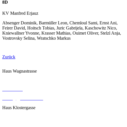
8D
KV Manfred Erjauz
Absenger Dominik, Barmüller Leon, Chemloul Sami, Ernst Ani,
Feirer David, Hoitsch Tobias, Juric Gabrijela, Kaschowitz Nico,
Kniewallner Yvonne, Krasser Mathias, Ouimet Oliver, Stelzl Anja,
Vostrovsky Selina, Wratschko Markus
Zurück
Haus Wagnastrasse
Wagnastrasse 6, 8430 Leibnitz
050248026
office@gym-leibnitz.at
Haus Klostergasse
Klostergasse 18, 8430 Leibnitz
050248027