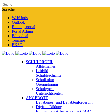
Sprache
WebUntis
Outlook
Bildungsportal
Portal Admin
Eduvidual
Termine
EKSO
SCHULPROFIL
Allgemeines
Leitbild
Schulgeschichte
Schulkultur
Organigramm
Schultypen
Unterrichtszeiten
ANGEBOTE
Begabungs- und Begabtenförderung
Digitale Bildung
Englisch als Arbeitssprache (EAA)