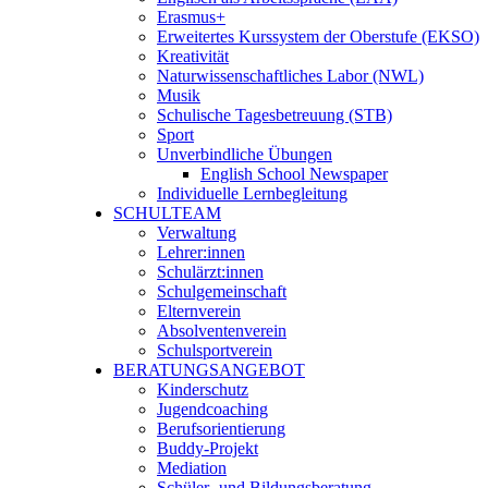
Erasmus+
Erweitertes Kurssystem der Oberstufe (EKSO)
Kreativität
Naturwissenschaftliches Labor (NWL)
Musik
Schulische Tagesbetreuung (STB)
Sport
Unverbindliche Übungen
English School Newspaper
Individuelle Lernbegleitung
SCHULTEAM
Verwaltung
Lehrer:innen
Schulärzt:innen
Schulgemeinschaft
Elternverein
Absolventenverein
Schulsportverein
BERATUNGSANGEBOT
Kinderschutz
Jugendcoaching
Berufsorientierung
Buddy-Projekt
Mediation
Schüler- und Bildungsberatung